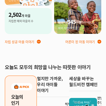
2,502
개 마을
345
자립한 해외 마을의 수
해외 약
만명
해외 자립 주민 수
자립 성공 마을 이야기
어른이 된 아동 이야기
오늘도 모두의 희망을 나누는 따뜻한 이야기
멀지만 가까운,
세상을 바꾸는
우리 아이들
월드비전 캠페인
이야기
오늘의
갯벌 
인기
주인이
씩씩한