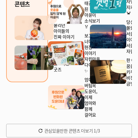
자연
콘텐츠
태권소녀가
지켜주
된
🦀
아윤이
'가출팸'이라
소식보기
당신
불리던
🏅
몰랐
아이들의
서울
보고서
진짜 이야기
이야
너머의
서울
일상에
현장
자립마
가치를
이야기
더하는
자립마을
한 아
월드비전
다이어리
꿈을
굿즈
✨
키우
비전
엄마의
금빛현
버팀목
도윤이,
이제
엄마와
함께
걸어요
관심있을만한 콘텐츠 더보기 1/3