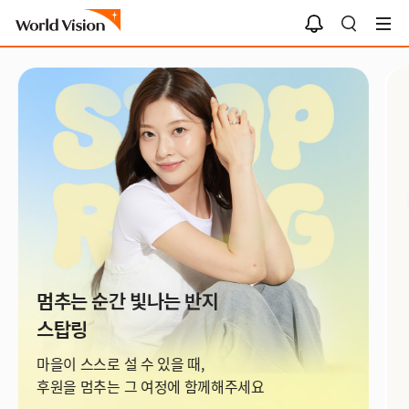
알
검
림
색
함
멈추는 순간 빛나는 반지
스탑링
마을이 스스로 설 수 있을 때,
후원을 멈추는 그 여정에 함께해주세요