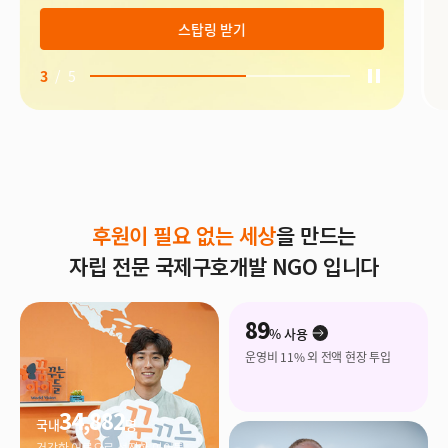
스탑링 받기
3
/
5
후원이 필요 없는 세상
을 만드는
자립 전문 국제구호개발 NGO 입니다
89
% 사용
운영비 11% 외 전액 현장 투입
34,882
국내
명
건강한 어른으로 성장한 아이들