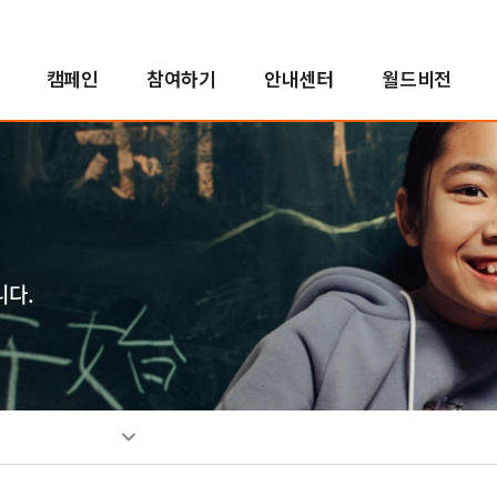
캠페인
참여하기
안내센터
월드비전
해외사업
인도적지원사업
캠페인 결과보고
후원자참여
정책 및 약관
투명경영
국내사업
국내사업
교회 파트너십
새소식
친선홍보대사
긴
아
사
소
인
자연재난구호사업
오렌지농장
투명경영실현
꿈지원사업
소
분쟁대응사업
비전로드
재무예산보고
위기아동지원사업
단시
열린모임
사업보고서
식생활취약아동지원사업
니다.
고액후원/유산기부
기업후원
비
취약아동특화사업
소개
소개
소
밥피어스아너클럽
함께하는 기업
소
유산기부
후원소식
찾
관
디아코니아처치
뉴스레터
신