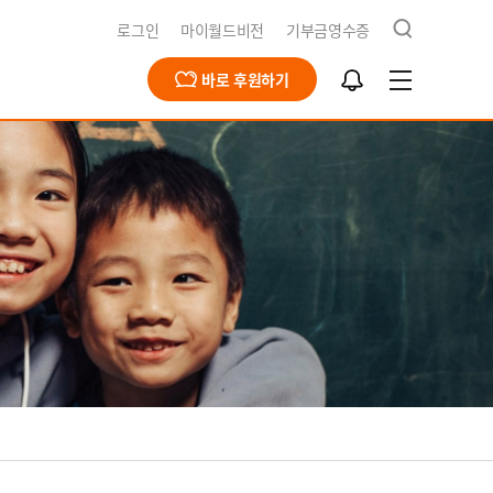
검
로그인
마이월드비전
기부금영수증
색
알
바로 후원하기
림
함
급구호
동옹호사업
회문제해결
식지
재채용
북한사업
북한사업
보고서
개
영양사업
간근로자 채용공고
식수사업
전스토어
개
식
기
청