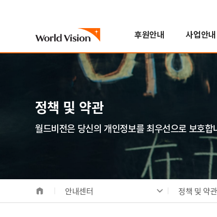
후원안내
사업안내
국내아동
기후변화대응사업
진행중인 캠페인
자원봉사참여
스토리
월드비전은
해외아동
해외사업
지난 캠페인
학교참여
FAQ
한국월드비전
번역봉사
소개
해외아동후원 안내
지역개발사업
연혁
정책 및 약관
일반봉사
비전/가치/사명
해외아동 선택하기
교육사업
조직도
모집공고
시작과 오늘
보건영양사업
인사말
월드비전은 당신의 개인정보를 최우선으로 보호합
전체사업
기념일후원
성과 및 핵심사업
식수위생사업
베이크
합창단
사업장안내
해외사업장 안내
안내센터
정책 및 약
국내사업장 안내