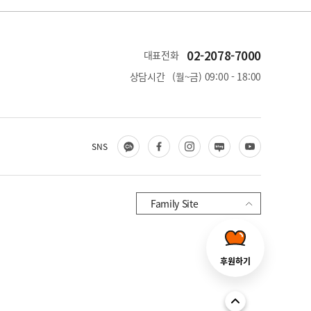
02-2078-7000
대표전화
상담시간
(월~금) 09:00 - 18:00
카
페
인
블
유
SNS
카
이
스
로
튜
오
스
타
그
브
채
북
그
Family Site
널
램
후원하기
T