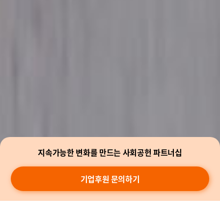
지속가능한 변화를 만드는 사회공헌 파트너십
기업후원 문의하기