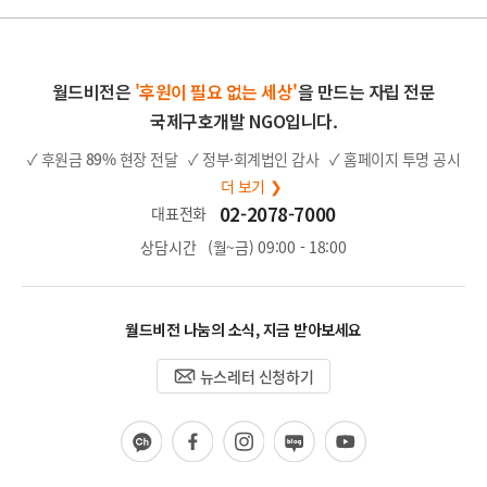
지
지
이
지
월드비전은
'후원이 필요 없는 세상'
을 만드는 자립 전문
국제구호개발 NGO입니다.
✓ 후원금
89%
현장 전달
✓ 정부·회계법인 감사
✓ 홈페이지 투명 공시
더 보기 ❯
02-2078-7000
대표전화
상담시간
(월~금) 09:00 - 18:00
월드비전 나눔의 소식, 지금 받아보세요
뉴스레터 신청하기
카
페
인
블
유
카
이
스
로
튜
오
스
타
그
브