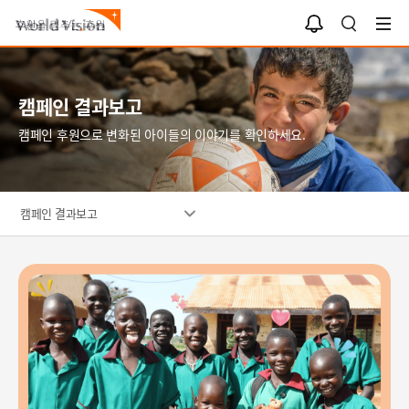
알
검
림
색
함
캠페인 결과보고
캠페인 후원으로 변화된 아이들의 이야기를 확인하세요.
캠페인 결과보고
환
닭
식
하
선
생
게
물
활
웃
받
취
고
고
약
있
기
아
는
뻐
동