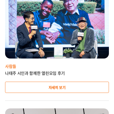
미
지
설
명
사람들
나태주 시인과 함께한 열린모임 후기
자세히 보기
이