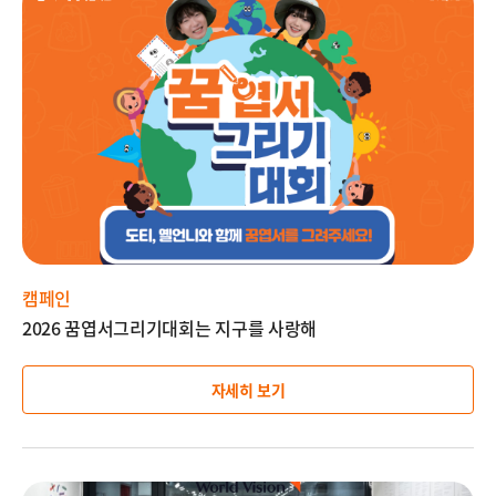
미
지
설
명
캠페인
2026 꿈엽서그리기대회는 지구를 사랑해
자세히 보기
이