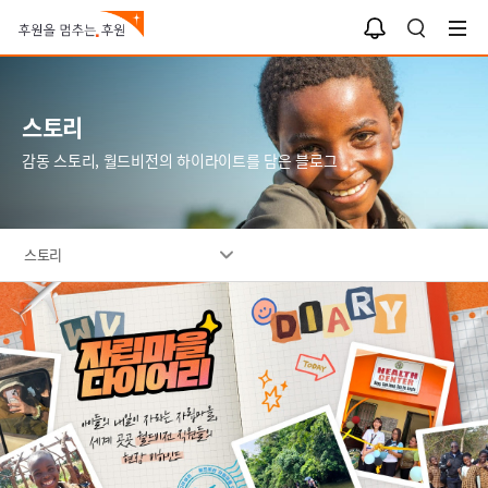
알
검
림
색
함
스토리
감동 스토리, 월드비전의 하이라이트를 담은 블로그
스토리