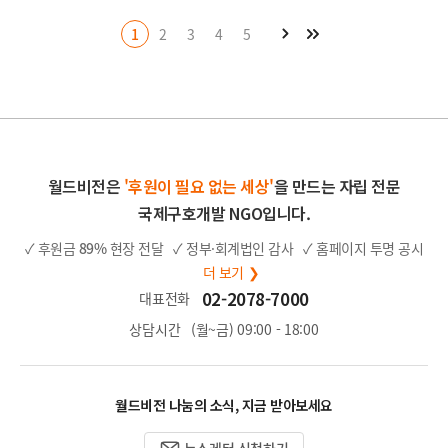
페
음
마
1
2
3
4
5
다
지
막
페
이
지
월드비전은
'후원이 필요 없는 세상'
을 만드는 자립 전문
국제구호개발 NGO입니다.
✓ 후원금
89%
현장 전달
✓ 정부·회계법인 감사
✓ 홈페이지 투명 공시
더 보기 ❯
02-2078-7000
대표전화
상담시간
(월~금) 09:00 - 18:00
월드비전 나눔의 소식, 지금 받아보세요