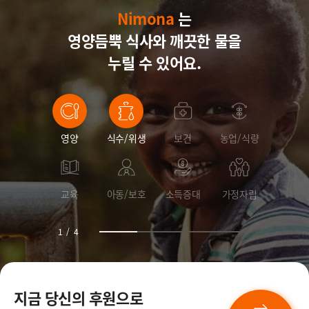
Nimona
Nimona
Nimona
는
영양듬뿍 식사와
Nimona
깨끗한 물을
누릴 수 있어요.
영양
식수/위생
보건
농업/식량
교육
아동/보호
소득증대
가정자립
1
/
4
지금 당신의 후원으로