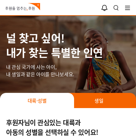
나와 너의 인연
알
검
림
색
함
널 찾고 싶어!
내가 찾는 특별한 인연
내 관심 국가에 사는 아이,
내 생일과 같은 아이를 만나보세요.
대륙·성별
생일
후원자님이 관심있는 대륙과
아동의 성별을 선택하실 수 있어요!