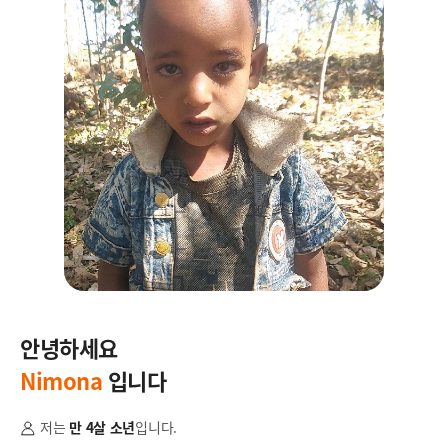
안녕하세요
안
Nimona
입니다
A
저는
만 4살 소년
입니다.