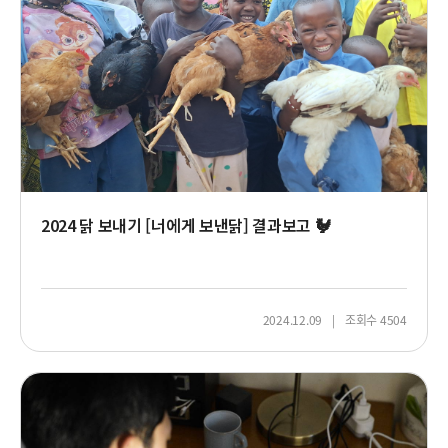
웃
는
아
이
들
2024 닭 보내기 [너에게 보낸닭] 결과보고 🐓
2024.12.09
조회수 4504
자
립
준