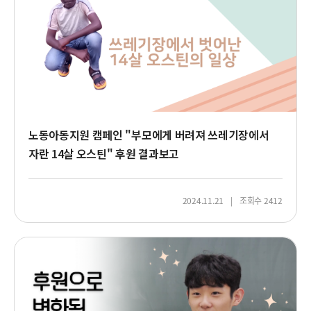
달
라
진
일
상
노동아동지원 캠페인 "부모에게 버려져 쓰레기장에서
자란 14살 오스틴" 후원 결과보고
2024.11.21
조회수 2412