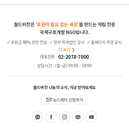
지
이
지
월드비전은
'후원이 필요 없는 세상'
을 만드는 자립 전문
국제구호개발 NGO입니다.
✓ 후원금
89%
현장 전달
✓ 정부·회계법인 감사
✓ 홈페이지 투명 공시
더 보기 ❯
02-2078-7000
대표전화
상담시간
(월~금) 09:00 - 18:00
월드비전 나눔의 소식, 지금 받아보세요
뉴스레터 신청하기
카
페
인
블
유
카
이
스
로
튜
오
스
타
그
브