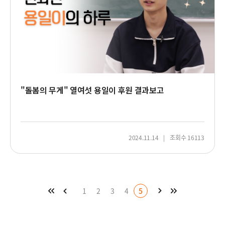
"돌봄의 무게" 열여섯 용일이 후원 결과보고
2024.11.14
조회수 16113
지
지
이
이
페
페
음
음
이
마
1
2
3
4
5
처
다
전
지
페
막
이
페