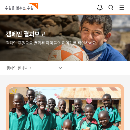
알
검
림
색
함
캠페인 결과보고
캠페인 후원으로 변화된 아이들의 이야기를 확인하세요.
캠페인 결과보고
환
닭
식
하
선
생
게
물
활
웃
받
취
고
고
약
있
기
아
는
뻐
동