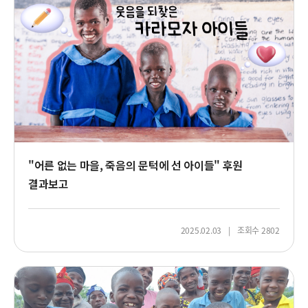
을
입
고
환
하
게
웃
고
있
는
아
"어른 없는 마을, 죽음의 문턱에 선 아이들" 후원
이
결과보고
들
2025.02.03
조회수 2802
닭
받
고