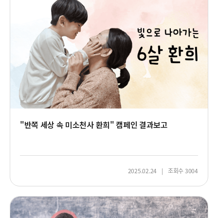
으
로
나
아
가
는
6
살
환
희
"반쪽 세상 속 미소천사 환희" 캠페인 결과보고
2025.02.24
조회수 3004
교
복