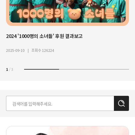
루
하
지
시
는
원
와
아
결
친
프
과
구
리
보
들
카
고
2024 '1000명의 소녀들' 후원 결과보고
2025 닭 보내기 [너에게 보낸닭] 결과보고
2024 식생활취약아동지원 캠페인 '7일의 식탁' 결과보고
아
후원자님의 사랑으로 아이들이 굶주림에서 벗어나 건강한 한 끼와 함께 몸과 마음까지 자라나고 있습니다
이
2025-09-10
2025-11-18
조회수 126224
조회수 3327
들
2025-07-03
조회수 3323
1
/
3
검
색
빛