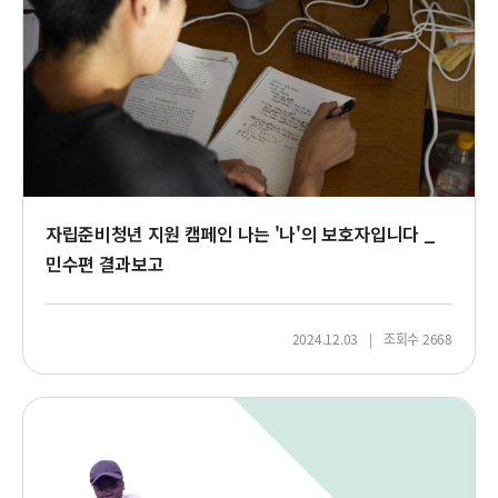
비
청
년
지
원
캠
페
인
자립준비청년 지원 캠페인 나는 '나'의 보호자입니다 _
민수편 결과보고
2024.12.03
조회수 2668
오
스
틴
의