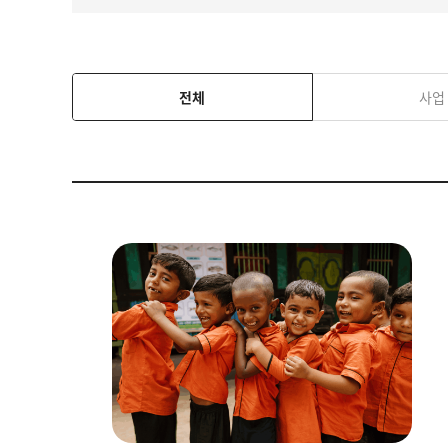
전체
사업
이
미
지
설
명