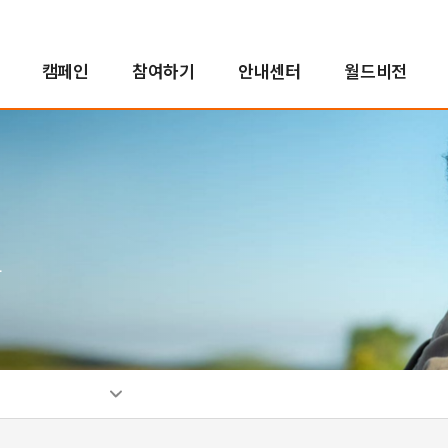
캠페인
참여하기
안내센터
월드비전
해외사업
인도적지원사업
캠페인 결과보고
후원자참여
정책 및 약관
투명경영
국내사업
국내사업
교회 파트너십
새소식
친선홍보대사
긴
아
사
소
인
자연재난구호사업
오렌지농장
투명경영실현
꿈지원사업
소
분쟁대응사업
비전로드
재무예산보고
위기아동지원사업
단시
열린모임
사업보고서
식생활취약아동지원사업
그
고액후원/유산기부
기업후원
비
취약아동특화사업
소개
소개
소
밥피어스아너클럽
함께하는 기업
소
유산기부
후원소식
찾
디아코니아처치
뉴스레터
신