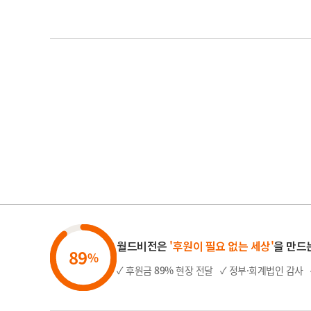
월드비전은
'후원이 필요 없는 세상'
을 만드
89
%
✓ 후원금
89%
현장 전달
✓ 정부·회계법인 감사