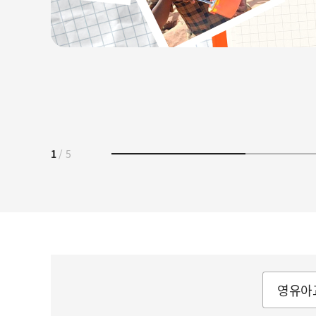
1
/
5