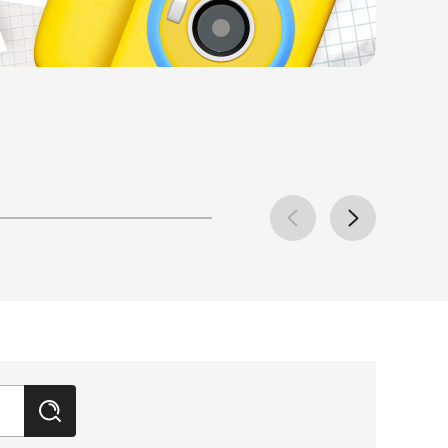
v
e
r
n
p
e
x
t
검
색