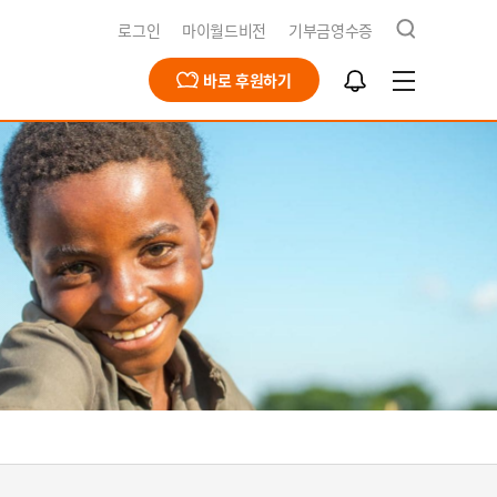
검
로그인
마이월드비전
기부금영수증
색
알
바로 후원하기
림
함
급구호
동옹호사업
회문제해결
식지
재채용
북한사업
북한사업
보고서
개
영양사업
간근로자 채용공고
식수사업
전스토어
개
식
기
청