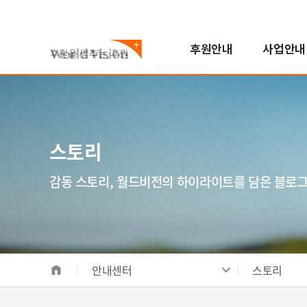
후원안내
사업안내
국내아동
기후변화대응사업
진행중인 캠페인
자원봉사참여
스토리
월드비전은
해외아동
해외사업
지난 캠페인
학교참여
FAQ
한국월드비전
번역봉사
소개
해외아동후원 안내
지역개발사업
연혁
스토리
일반봉사
비전/가치/사명
해외아동 선택하기
교육사업
조직도
모집공고
시작과 오늘
보건영양사업
인사말
감동 스토리, 월드비전의 하이라이트를 담은 블로
전체사업
기념일후원
성과 및 핵심사업
식수위생사업
베이크
합창단
사업장안내
해외사업장 안내
안내센터
스토리
국내사업장 안내