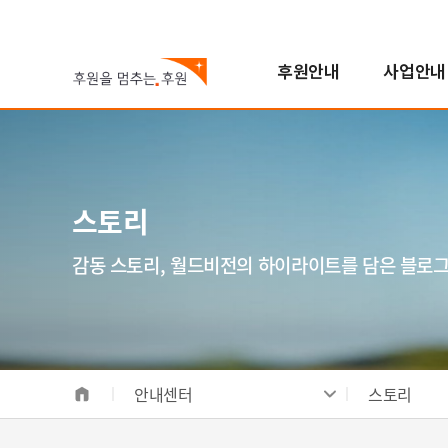
후원안내
사업안내
국내아동
기후변화대응사업
진행중인 캠페인
자원봉사참여
스토리
월드비전은
해외아동
해외사업
지난 캠페인
학교참여
FAQ
한국월드비전
번역봉사
소개
해외아동후원 안내
지역개발사업
연혁
스토리
일반봉사
비전/가치/사명
해외아동 선택하기
교육사업
조직도
모집공고
시작과 오늘
보건영양사업
인사말
감동 스토리, 월드비전의 하이라이트를 담은 블로
전체사업
기념일후원
성과 및 핵심사업
식수위생사업
베이크
합창단
사업장안내
해외사업장 안내
안내센터
스토리
국내사업장 안내