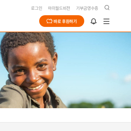
검
로그인
마이월드비전
기부금영수증
색
알
바로 후원하기
림
함
급구호
동옹호사업
회문제해결
식지
재채용
북한사업
북한사업
보고서
개
영양사업
간근로자 채용공고
식수사업
전스토어
개
식
기
청