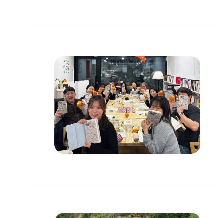
이
미
지
설
명