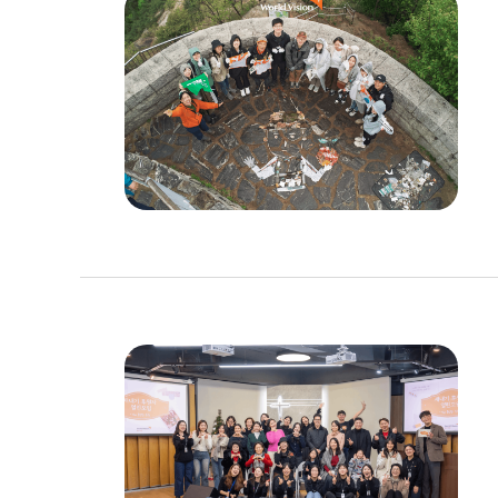
이
미
지
설
명
이
미
지
설
명