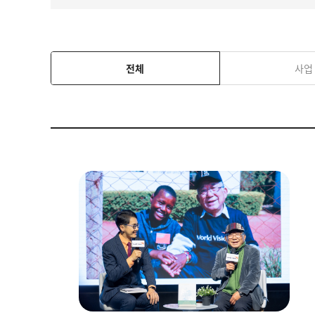
전체
사업
이
미
지
설
명