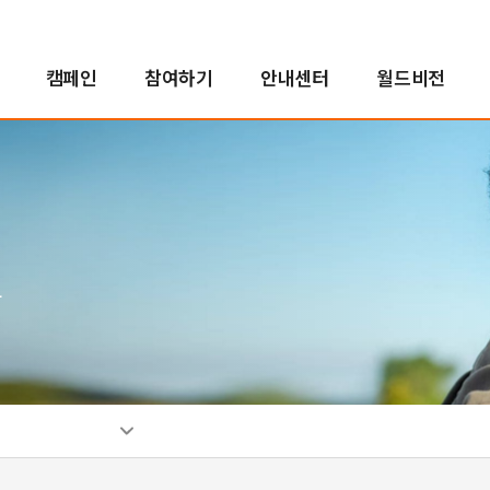
캠페인
참여하기
안내센터
월드비전
해외사업
인도적지원사업
캠페인 결과보고
후원자참여
정책 및 약관
투명경영
국내사업
국내사업
교회 파트너십
새소식
친선홍보대사
긴
아
사
소
인
자연재난구호사업
오렌지농장
투명경영실현
꿈지원사업
소
분쟁대응사업
비전로드
재무예산보고
위기아동지원사업
단시
열린모임
사업보고서
식생활취약아동지원사업
그
고액후원/유산기부
기업후원
비
취약아동특화사업
소개
소개
소
밥피어스아너클럽
함께하는 기업
소
유산기부
후원소식
찾
디아코니아처치
뉴스레터
신