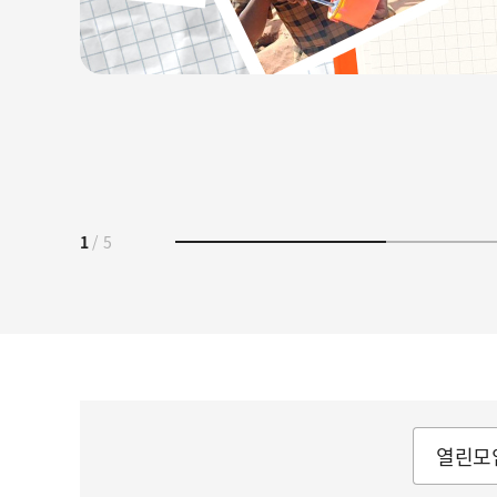
1
/
5