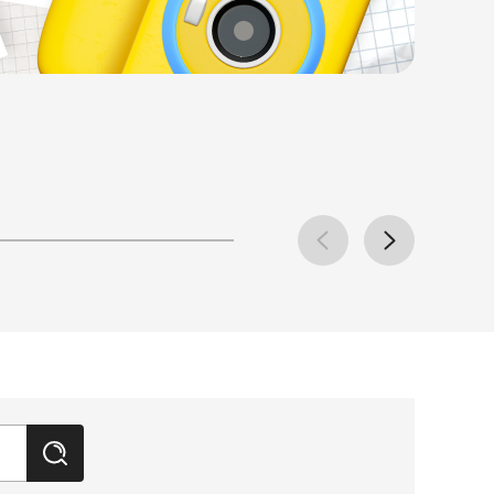
v
e
r
n
p
e
x
t
검
색