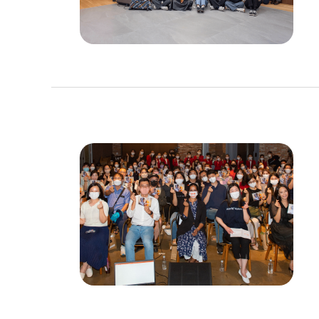
이
미
지
설
명