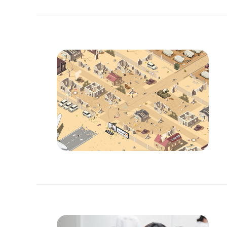
이
미
지
설
명
이