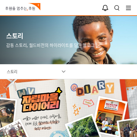
알
검
림
색
함
스토리
감동 스토리, 월드비전의 하이라이트를 담은 블로그
스토리