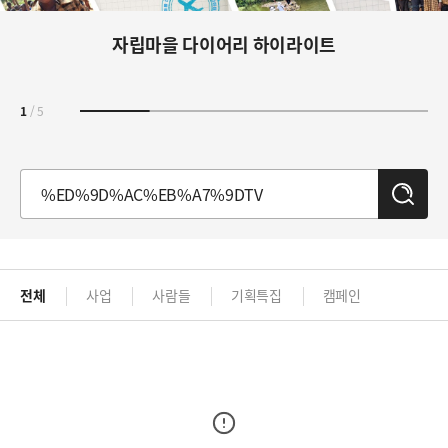
자립마을 다이어리 하이라이트
1
/
5
검
색
전체
사업
사람들
기획특집
캠페인