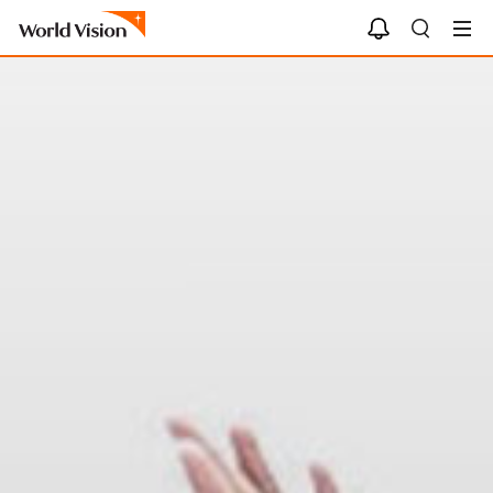
알
검
림
색
함