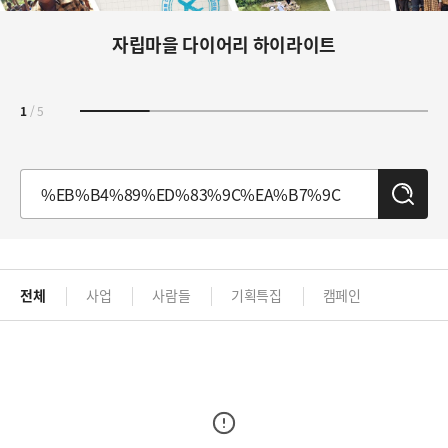
자립마을 다이어리 하이라이트
1
/
5
검
색
전체
사업
사람들
기획특집
캠페인