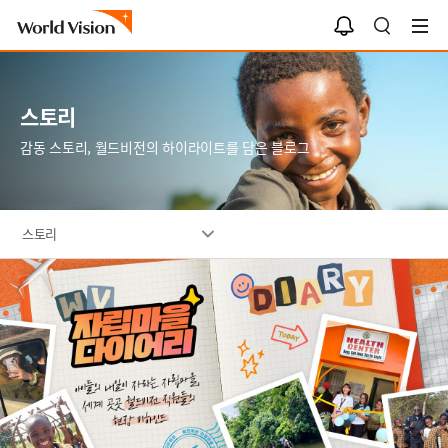
알
검
림
색
함
스토리
감동 스토리, 월드비전의 하이라이트를 담은 블로그
스토리