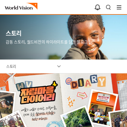
알
검
림
색
함
스토리
감동 스토리, 월드비전의 하이라이트를 담은 블로그
스토리