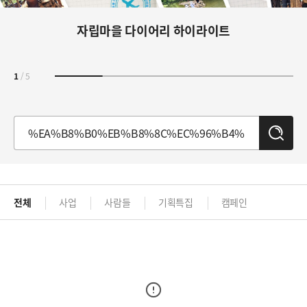
자립마을 다이어리 하이라이트
1
/
5
검
색
전체
사업
사람들
기획특집
캠페인