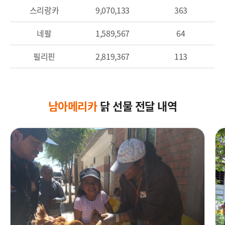
스리랑카
9,070,133
363
네팔
1,589,567
64
필리핀
2,819,367
113
남아메리카
닭 선물 전달 내역