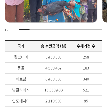
1
/
8
국가
총 후원금액 (원)
수혜가정 수
캄보디아
6,450,000
258
몽골
4,569,467
183
베트남
8,489,633
340
방글라데시
13,030,433
521
인도네시아
2,119,900
85