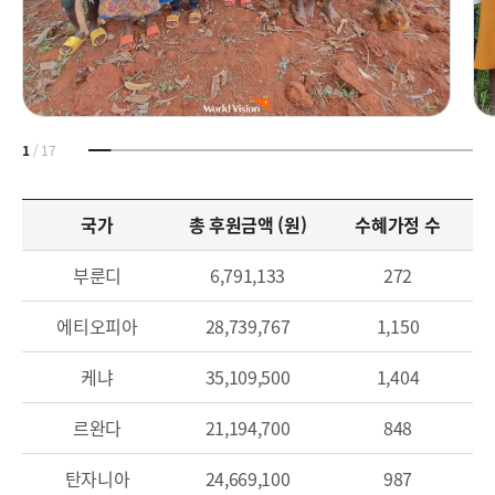
1
/
17
국가
총 후원금액 (원)
수혜가정 수
부룬디
6,791,133
272
에티오피아
28,739,767
1,150
케냐
35,109,500
1,404
르완다
21,194,700
848
탄자니아
24,669,100
987