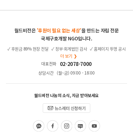
월드비전은
'후원이 필요 없는 세상'
을 만드는 자립 전문
국제구호개발 NGO입니다.
✓ 후원금
89%
현장 전달
✓ 정부·회계법인 감사
✓ 홈페이지 투명 공시
더 보기 ❯
02-2078-7000
대표전화
상담시간
(월~금) 09:00 - 18:00
월드비전 나눔의 소식, 지금 받아보세요
뉴스레터 신청하기
카
페
인
블
유
카
이
스
로
튜