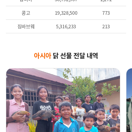
콩고
19,328,500
773
짐바브웨
5,316,233
213
아시아
닭 선물 전달 내역