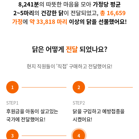
8,241분
의 따뜻한 마음을 모아
가정당 평균
2~5마리
의
건강한 닭
이 전달되었고,
총 16,659
가정
에
약 33,818 마리
이상의 닭을 선물했어요!
닭은 어떻게
전달
되었나요?
현지 직원들이 '직접' 구매하고 전달했어요!
1
2
STEP1
STEP2
후원금을 아동이 살고있는
닭을 구입하고 예방접종을
국가에 전
달했어요!
시켰어요!
3
4