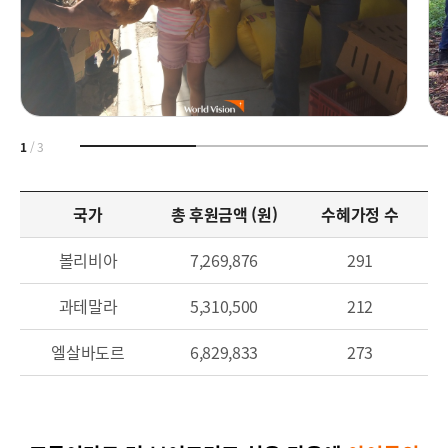
1
/
3
국가
총 후원금액 (원)
수혜가정 수
볼리비아
7,269,876
291
과테말라
5,310,500
212
엘살바도르
6,829,833
273