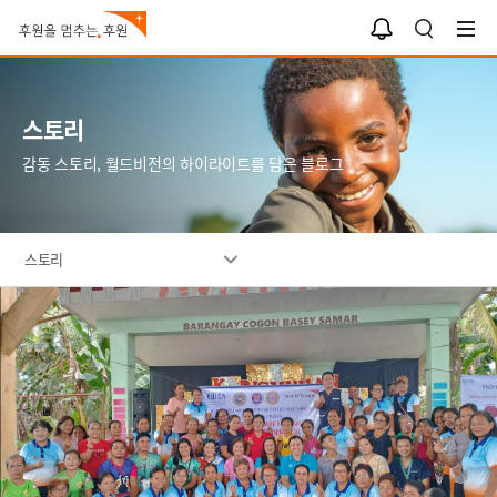
알
검
림
색
함
스토리
감동 스토리, 월드비전의 하이라이트를 담은 블로그
스토리