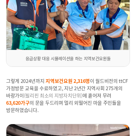
응급상황 대응 시뮬레이션을 하는 지역보건요원들
그렇게 2024년까지
지역보건요원
2,316명
이 월드비전의 ttCF
가정방문 교육을 수료하였고, 지난 2년간 지역사회 275개의
바랑가이
(필리핀 최소의 지방자치단위)
에 흩어져 무려
63,620가구
의 문을 두드리며 멀리 외떨어진 마을 주민들을
방문하였습니다.