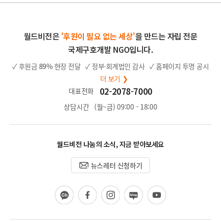
월드비전은
'후원이 필요 없는 세상'
을 만드는 자립 전문
국제구호개발 NGO입니다.
✓ 후원금
89%
현장 전달
✓ 정부·회계법인 감사
✓ 홈페이지 투명 공시
더 보기 ❯
02-2078-7000
대표전화
상담시간
(월~금) 09:00 - 18:00
월드비전 나눔의 소식, 지금 받아보세요
뉴스레터 신청하기
카
페
인
블
유
카
이
스
로
튜
오
스
타
그
브