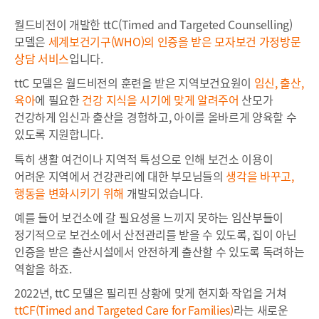
월드비전이 개발한 ttC(Timed and Targeted Counselling)
모델은
세계보건기구(WHO)의 인증을 받은 모자보건 가정방문
상담 서비스
입니다.
ttC 모델은 월드비전의 훈련을 받은 지역보건요원이
임신, 출산,
육아
에 필요한
건강 지식을 시기에 맞게 알려주어
산모가
건강하게 임신과 출산을 경험하고,
아
이
를
올
바
르
게
양육할 수
있도록 지원합니다.
특히 생활 여건이나 지역적 특성으로 인해 보건소 이용이
어려운 지역에서 건강관리에 대한 부모님들의
생각을 바꾸고,
행동을 변화
시키기 위해
개발되었습니다.
예를 들어 보건소에 갈 필요성을 느끼지 못하는 임산부들이
정기적으로 보건소에서 산전관리를 받을 수 있도록, 집이 아닌
인증을 받은 출산시설에서 안전하게 출산할 수 있도록 독려하는
역할을 하죠.
2022년, ttC 모델은 필리핀 상황에 맞게 현지화 작업을 거쳐
ttCF(Timed and
T
argeted Care for
Families)
라는 새로운