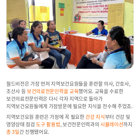
월드비전은 가장 먼저 지역보건요원들을 훈련할 의사, 간호사,
조산사 등
보건의료전문인력을 교육
했어요. 교육을 수료한
보건의료전문인력은 다시 각자 지역으로 돌아가
지역보건요원들에게 가정방문에 필요한 지식을 전수해 주었죠.
지역보건요원 훈련은 가정에 꼭 필요한
건강 지식
부터 건강 및
영양상태 점검
도구 활용법
, 보건전문인력과의
시뮬레이션
까지
총 3일
간 진행됐어요.