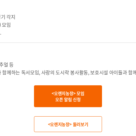
경기 각지
) 모임
.
리추얼 등
와 함께하는
독서모임,
사랑의
도시락 봉사활동, 보호시설 아이들과 함
<오렌지농장> 모임
오픈 알림 신청
<오렌지농장> 둘러보기