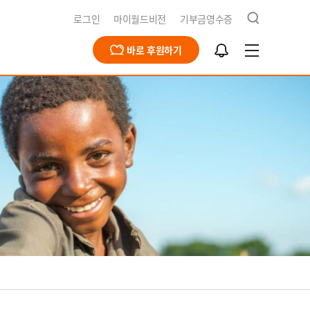
검
로그인
마이월드비전
기부금영수증
색
알
바로 후원하기
림
함
급구호
동옹호사업
회문제해결
식지
재채용
북한사업
북한사업
보고서
개
영양사업
간근로자 채용공고
식수사업
전스토어
개
식
기
청