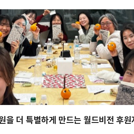
후
원
자
커
뮤
니
티
오
렌
지
농
장
독
서
모
 후원을 더 특별하게 만드는 월드비전 후원
임