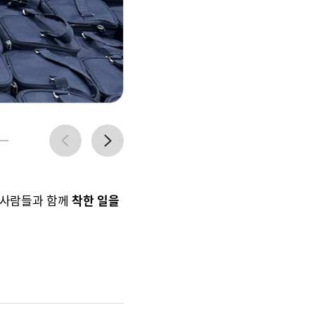
v
e
r
n
p
e
x
t
 사람들과 함께
착한 일을