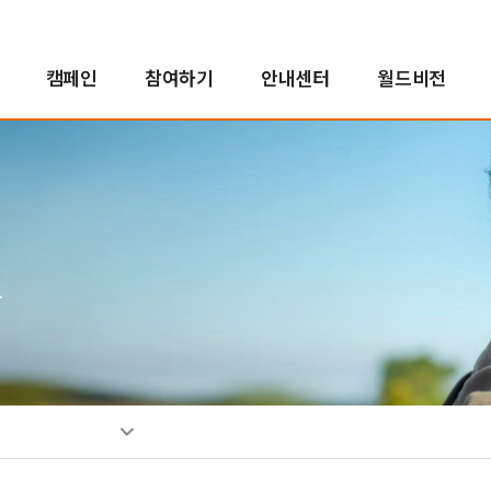
캠페인
참여하기
안내센터
월드비전
해외사업
인도적지원사업
캠페인 결과보고
후원자참여
정책 및 약관
투명경영
국내사업
국내사업
교회 파트너십
새소식
친선홍보대사
긴
아
사
소
인
자연재난구호사업
오렌지농장
투명경영실현
꿈지원사업
소
분쟁대응사업
비전로드
재무예산보고
위기아동지원사업
단시
열린모임
사업보고서
식생활취약아동지원사업
그
고액후원/유산기부
기업후원
비
취약아동특화사업
소개
소개
소
밥피어스아너클럽
함께하는 기업
소
유산기부
후원소식
찾
디아코니아처치
뉴스레터
신