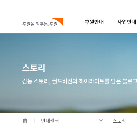
후원안내
사업안내
국내아동
기후변화대응사업
진행중인 캠페인
자원봉사참여
스토리
월드비전은
해외아동
해외사업
지난 캠페인
학교참여
FAQ
한국월드비전
번역봉사
소개
해외아동후원 안내
지역개발사업
연혁
스토리
일반봉사
비전/가치/사명
해외아동 선택하기
교육사업
조직도
모집공고
시작과 오늘
보건영양사업
인사말
감동 스토리, 월드비전의 하이라이트를 담은 블로
전체사업
기념일후원
성과 및 핵심사업
식수위생사업
베이크
합창단
사업장안내
해외사업장 안내
안내센터
스토리
국내사업장 안내