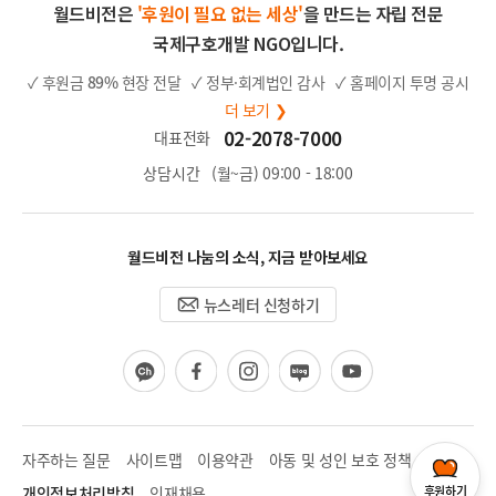
월드비전은
'후원이 필요 없는 세상'
을 만드는 자립 전문
국제구호개발 NGO입니다.
✓ 후원금
89%
현장 전달
✓ 정부·회계법인 감사
✓ 홈페이지 투명 공시
더 보기 ❯
02-2078-7000
대표전화
상담시간
(월~금) 09:00 - 18:00
월드비전 나눔의 소식, 지금 받아보세요
뉴스레터 신청하기
카
페
인
블
유
카
이
스
로
튜
오
스
타
그
브
채
북
그
널
램
자주하는 질문
사이트맵
이용약관
아동 및 성인 보호 정책
개인정보처리방침
인재채용
후원하기