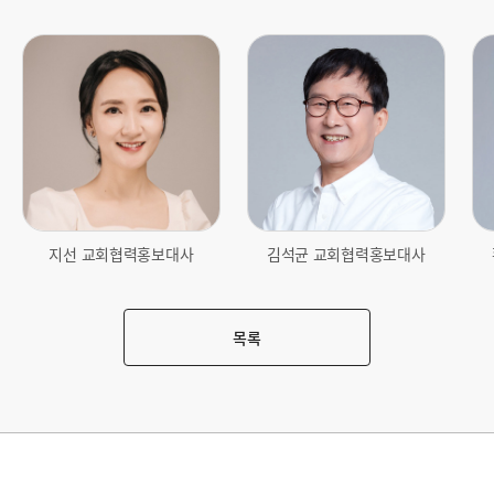
썸
썸
썸
네
네
네
일
일
일
_
_
_
지
김
황
선
석
국
.
균
명
j
.
.
p
j
j
지선 교회협력홍보대사
김석균 교회협력홍보대사
g
p
p
g
g
목록