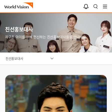
알
검
림
색
함
친선홍보대사
지구촌 아이를 위해 헌신하는 친선홍보대사들을 만나세요
친선홍보대사
대
표
이
미
지
_
이