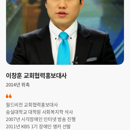
창
훈
.
j
p
g
이창훈 교회협력홍보대사
2014년 위촉
월드비전 교회협력홍보대사
숭실대학교 대학원 사회복지학 석사
2007년 시각장애인 인터넷 방송 진행
2011년 KBS 1기 장애인 앵커 선발