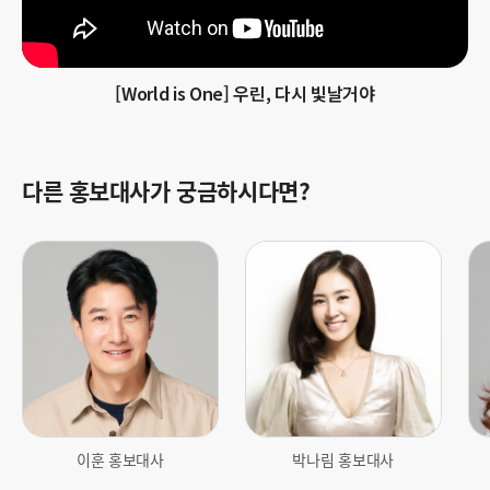
[World is One] 우린, 다시 빛날거야
다른 홍보대사가 궁금하시다면?
이
박
한
훈
나
혜
_
림
진
썸
_
_
네
썸
썸
일
네
네
.
일
일
j
.
.
p
j
j
이훈 홍보대사
박나림 홍보대사
g
p
p