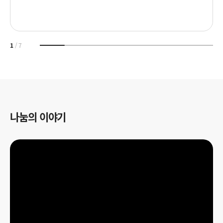
다
방
문
1
/
7
나눔의 이야기