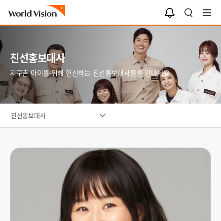
알
검
림
색
함
친선홍보대사
지구촌 아이를 위해 헌신하는 친선홍보대사들을 만나세요
친선홍보대사
최
강
희
_
대
표
.