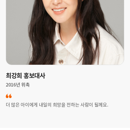
j
p
g
최강희 홍보대사
2016년 위촉
더 많은 아이에게 내일의 희망을 전하는 사람이 될께요.