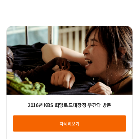
2
0
1
6
년
K
B
S
희
망
로
드
2016년 KBS 희망로드대장정 우간다 방문
대
장
자세히보기
정
우
간