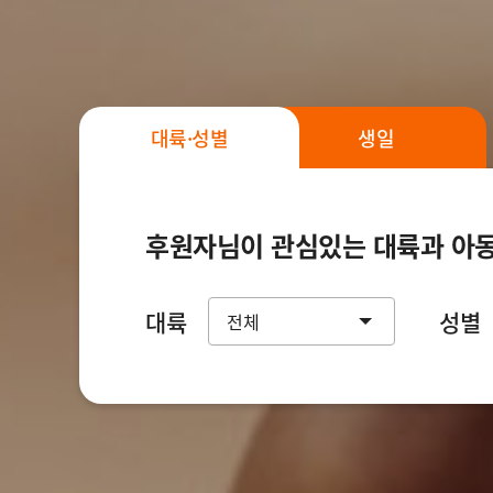
대륙·성별
생일
후원자님이 관심있는 대륙과
아동
대륙
성별