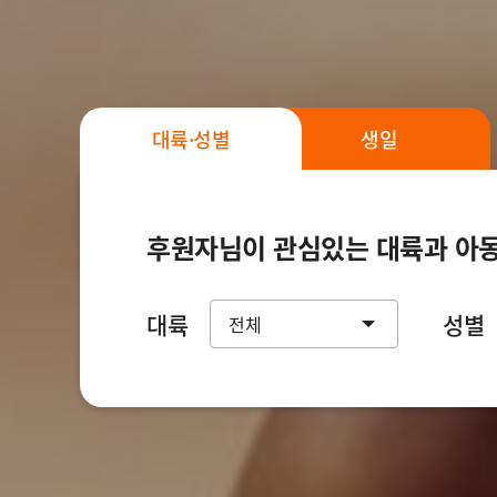
대륙·성별
생일
후원자님이 관심있는 대륙과
아동
대륙
성별