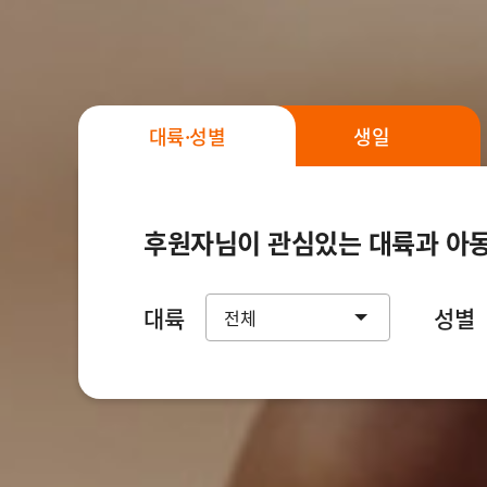
대륙·성별
생일
후원자님이 관심있는 대륙과
아동
대륙
성별