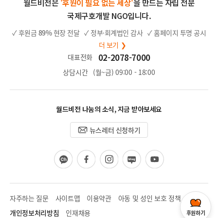
월드비전은
'후원이 필요 없는 세상'
을 만드는 자립 전문
국제구호개발 NGO입니다.
✓ 후원금
89%
현장 전달
✓ 정부·회계법인 감사
✓ 홈페이지 투명 공시
더 보기 ❯
02-2078-7000
대표전화
상담시간
(월~금) 09:00 - 18:00
월드비전 나눔의 소식, 지금 받아보세요
뉴스레터 신청하기
카
페
인
블
유
카
이
스
로
튜
오
스
타
그
브
채
북
그
널
램
자주하는 질문
사이트맵
이용약관
아동 및 성인 보호 정책
개인정보처리방침
인재채용
후원하기