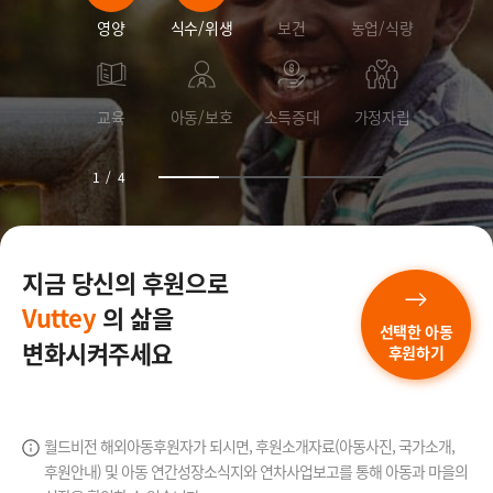
영양
식수/위생
보건
농업/식량
교육
아동/보호
소득증대
가정자립
1
/
4
지금 당신의 후원으로
Vuttey
의 삶을
선택한 아동
변화시켜주세요
후원하기
월드비전 해외아동후원자가 되시면, 후원소개자료(아동사진, 국가소개,
후원안내) 및 아동 연간성장소식지와
연차사업보고를 통해 아동과 마을의