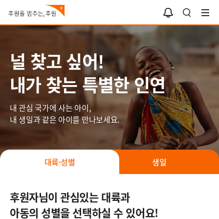
나와 너의 인연
알
검
림
색
함
널 찾고 싶어!
내가 찾는 특별한 인연
내 관심 국가에 사는 아이,
내 생일과 같은 아이를 만나보세요.
대륙·성별
생일
후원자님이 관심있는 대륙과
아동의 성별을 선택하실 수 있어요!