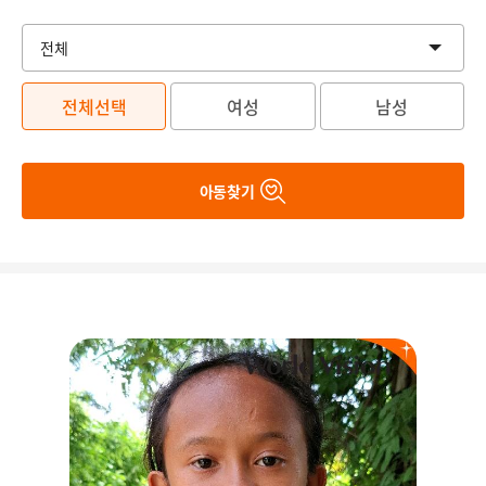
전체선택
여성
남성
아동찾기