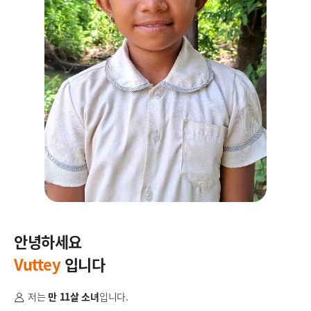
안녕하세요
안
Vuttey
입니다
S
저는
만 11살 소녀
입니다.