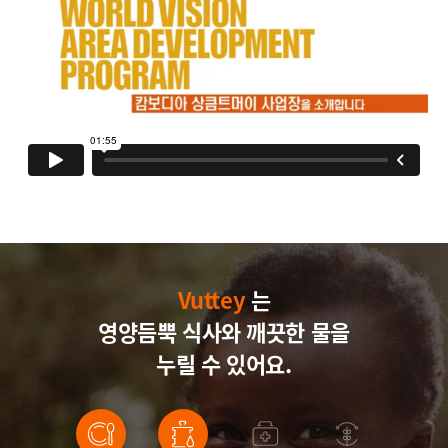
Vuttey
Vuttey
Vuttey
는
영양듬뿍 식사와
Vuttey
깨끗한 물을
누릴 수 있어요.