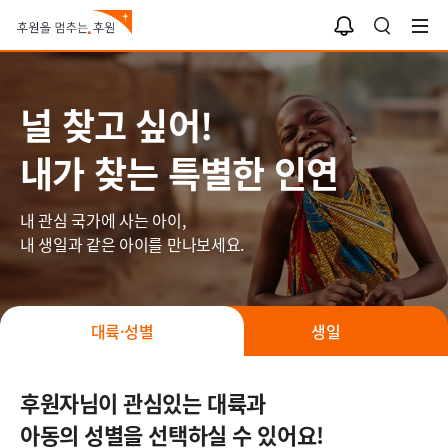
나와 너의 인연
알
검
림
색
함
널 찾고 싶어!
내가 찾는 특별한 인연
내 관심 국가에 사는 아이,
내 생일과 같은 아이를 만나보세요.
대륙·성별
생일
후원자님이 관심있는 대륙과
아동의 성별을 선택하실 수 있어요!