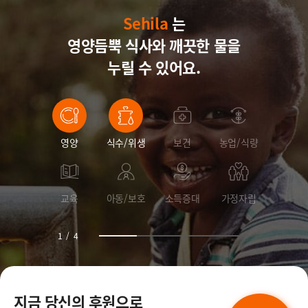
Sehila
Sehila
Sehila
는
영양듬뿍 식사와
Sehila
깨끗한 물을
누릴 수 있어요.
영양
식수/위생
보건
농업/식량
교육
아동/보호
소득증대
가정자립
1
/
4
지금 당신의 후원으로