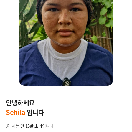
안녕하세요
안
Sehila
입니다
Bi
저는
만 13살 소녀
입니다.