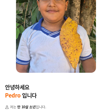
안녕하세요
안
Pedro
입니다
R
저는
만 10살 소년
입니다.