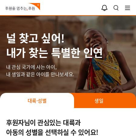
나와 너의 인연
알
검
림
색
함
널 찾고 싶어!
내가 찾는 특별한 인연
내 관심 국가에 사는 아이,
내 생일과 같은 아이를 만나보세요.
대륙·성별
생일
후원자님이 관심있는 대륙과
아동의 성별을 선택하실 수 있어요!