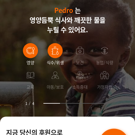
Pedro
Pedro
Pedro
는
영양듬뿍 식사와
Pedro
깨끗한 물을
누릴 수 있어요.
영양
식수/위생
보건
농업/식량
교육
아동/보호
소득증대
가정자립
1
/
4
지금 당신의 후원으로