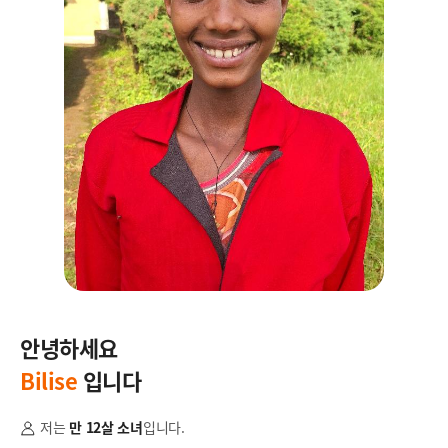
안녕하세요
안
Bilise
입니다
S
저는
만 12살 소녀
입니다.