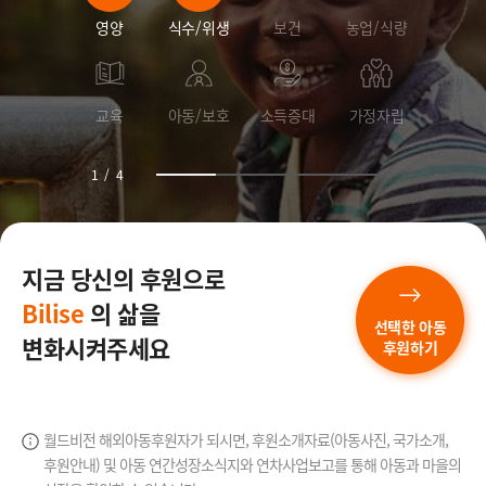
영양
식수/위생
보건
농업/식량
교육
아동/보호
소득증대
가정자립
1
/
4
지금 당신의 후원으로
Bilise
의 삶을
선택한 아동
변화시켜주세요
후원하기
월드비전 해외아동후원자가 되시면, 후원소개자료(아동사진, 국가소개,
후원안내) 및 아동 연간성장소식지와
연차사업보고를 통해 아동과 마을의