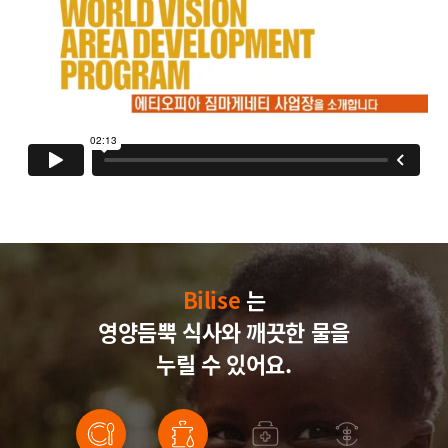
Bilise
Bilise
Bilise
는
영양듬뿍 식사와
Bilise
깨끗한 물을
누릴 수 있어요.