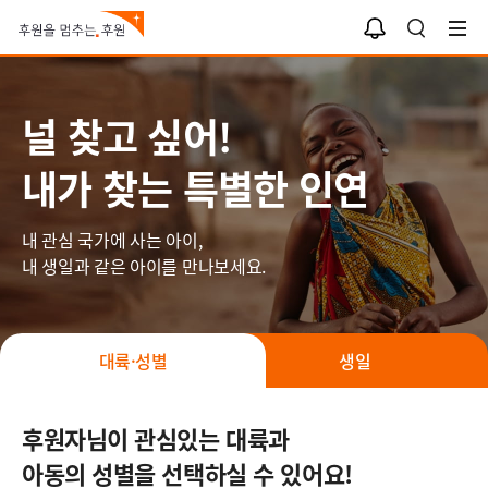
나와 너의 인연
알
검
림
색
함
널 찾고 싶어!
내가 찾는 특별한 인연
내 관심 국가에 사는 아이,
내 생일과 같은 아이를 만나보세요.
대륙·성별
생일
후원자님이 관심있는 대륙과
아동의 성별을 선택하실 수 있어요!