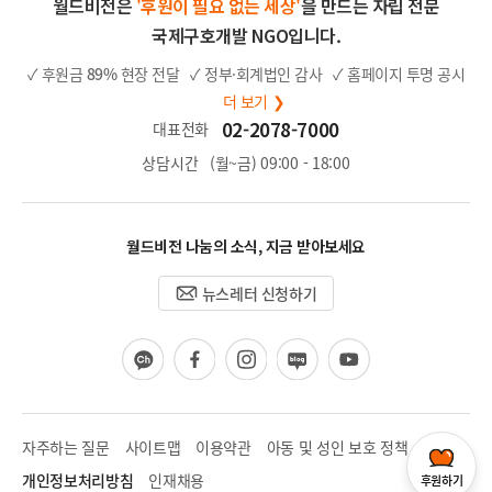
월드비전은
'후원이 필요 없는 세상'
을 만드는 자립 전문
국제구호개발 NGO입니다.
✓ 후원금
89%
현장 전달
✓ 정부·회계법인 감사
✓ 홈페이지 투명 공시
더 보기 ❯
02-2078-7000
대표전화
상담시간
(월~금) 09:00 - 18:00
월드비전 나눔의 소식, 지금 받아보세요
뉴스레터 신청하기
카
페
인
블
유
카
이
스
로
튜
오
스
타
그
브
채
북
그
널
램
자주하는 질문
사이트맵
이용약관
아동 및 성인 보호 정책
개인정보처리방침
인재채용
후원하기