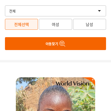
전체선택
여성
남성
아동찾기