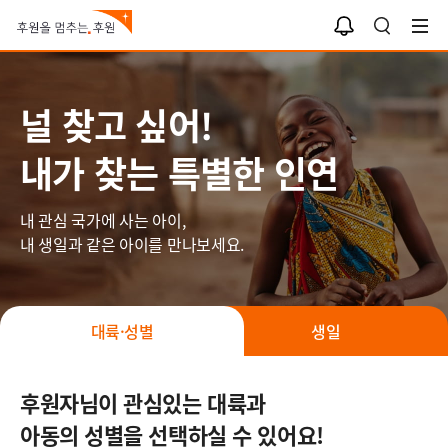
나와 너의 인연
알
검
림
색
함
널 찾고 싶어!
내가 찾는 특별한 인연
내 관심 국가에 사는 아이,
내 생일과 같은 아이를 만나보세요.
대륙·성별
생일
후원자님이 관심있는 대륙과
아동의 성별을 선택하실 수 있어요!