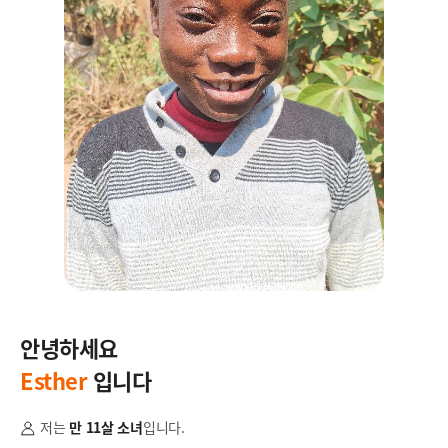
안녕하세요
안
Esther
입니다
J
저는
만 11살 소녀
입니다.