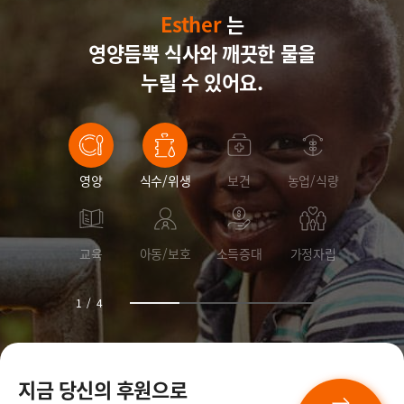
Esther
Esther
Esther
는
영양듬뿍 식사와
Esther
깨끗한 물을
누릴 수 있어요.
영양
식수/위생
보건
농업/식량
교육
아동/보호
소득증대
가정자립
1
/
4
지금 당신의 후원으로