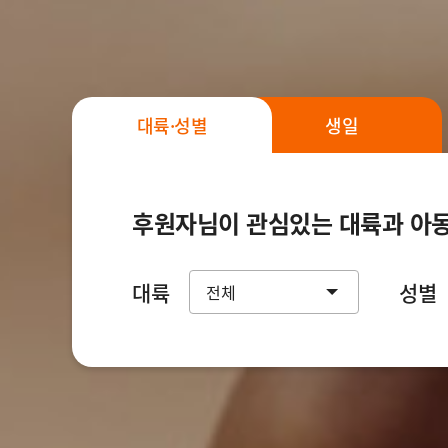
대륙·성별
생일
후원자님이 관심있는 대륙과
아동
대륙
성별