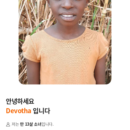
안녕하세요
안
Devotha
입니다
R
저는
만 13살 소녀
입니다.