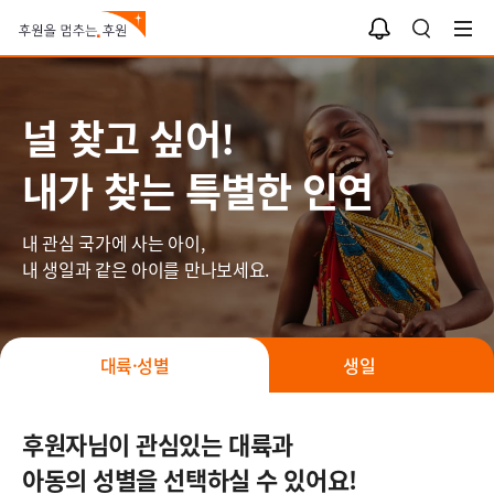
나와 너의 인연
알
검
림
색
함
널 찾고 싶어!
내가 찾는 특별한 인연
내 관심 국가에 사는 아이,
내 생일과 같은 아이를 만나보세요.
대륙·성별
생일
후원자님이 관심있는 대륙과
아동의 성별을 선택하실 수 있어요!