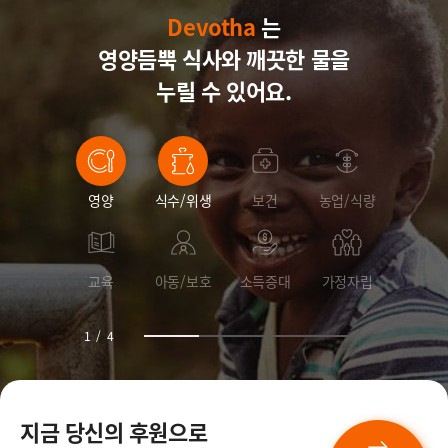
Devotha
Devotha
Devotha
는
영양듬뿍 식사와
Devotha
깨끗한 물을
누릴 수 있어요.
영양
식수/위생
보건
농업/식량
교육
아동/보호
소득증대
가정자립
1
/
4
지금 당신의 후원으로