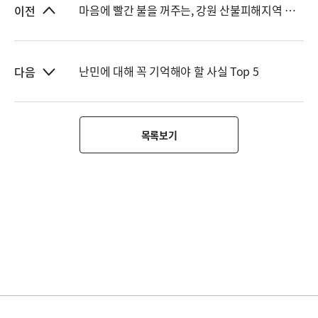
마음에 빨간 불을 꺼주는, 강원 산불피해지역 아동 보호캠프 '포근포근아이존'
이전
난민에 대해 꼭 기억해야 할 사실 Top 5
다음
목록보기