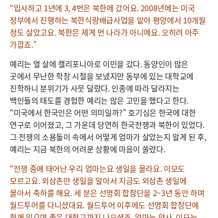
“입사하고 1년에 3, 4번은 북한에 갔어요. 2008년에는 미국
정부에서 진행하는 북한식량배급사업을 맡아 평양에서 10개월
정도 살았고요. 북한은 제게 먼 나라가 아니에요. 오히려 아주
가깝죠.”
예리는 열 살에 캘리포니아로 이민을 갔다. 동양인이 많은
곳에서 무난한 학창 시절을 보냈지만 동부에 있는 대학교에
진학하니 분위기가 사뭇 달랐다. 인종에 따라 달라지는
백인들의 태도를 경험한 예리는 많은 고민을 했다고 한다.
“미국에서 한국인은 어떤 의미일까?” 호기심은 한국에 대한
연구로 이어졌고, 그 가운데 당연히 한국전쟁과 북한이 있었다.
그 전쟁의 소용돌이 속에서 어떻게 엄마가 살았는지 알게 된 후,
예리는 지금 북한의 어려운 상황에 마음이 쏠렸다.
“전쟁 중에 태어난 우리 엄마는요 생일을 몰라요. 이모도
모르고요. 외삼촌만 생일을 알아서 지금도 외삼촌 생일에
몰아서 축하를 해요. 세 분은 선명회 합창단을 2~3년 동안 하며
월드투어를 다니셨대요. 월드투어 이후에도 선명회 합창단에
함께 있으며 좋은 대학교까지 나오셨죠. 엄마는 약사, 이모는