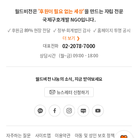
월드비전은
'후원이 필요 없는 세상'
을 만드는 자립 전문
국제구호개발 NGO입니다.
✓ 후원금
89%
현장 전달
✓ 정부·회계법인 감사
✓ 홈페이지 투명 공시
더 보기 ❯
02-2078-7000
대표전화
상담시간
(월~금) 09:00 - 18:00
월드비전 나눔의 소식, 지금 받아보세요
뉴스레터 신청하기
카
페
인
블
유
카
이
스
로
튜
오
스
타
그
브
채
북
그
널
램
자주하는 질문
사이트맵
이용약관
아동 및 성인 보호 정책