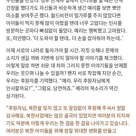
주민들을 만났다. 정부 관계자 앞에서 인터뷰를 할 때는 잔뜩
긴장을 했다가도 자신들과 비슷하게 생긴 예리를 보면 뽀얀
미소를 보여주곤 했다. 월드비전이 밀가루를 주지 않았다면
아이들이 먹지 못해 많이 아팠을 텐데 너무 고맙다는 인사를
방문하는 곳마다 빠짐없이 들었다. 예리는 행복했고 고마웠다.
또, 미안했다. ‘더 도와야 할 텐데.. 더 손을 잡아줘야 하는데..’
이제 서로의 나라로 돌아가야 할 시간. 자칫 오해나 문제의
소지가 생길 까봐 지면에 싣지 말아야 할 이야기를 체크했다.
이렇게 말로 하면 쉬운 데 차마 그러지 못한 이야기들을 언제쯤
우리는 웃으며 나눌 수 있을까? 왠지 서로 착잡해 지던 순간,
우리는 후원자를 기억했다. “예리. 우리 후원자님에게
인사할까요?”, “그럼요. 당연하죠.” 예리의 목소리가 약간
상기된다.
“후원자님, 북한을 잊지 않고 또 끊임없이 후원해 주셔서 정말
감사해요. 북한사업에는 많은 굴곡이 있었지만 여러분의 지지와
기도 덕분에 이렇게 우리는 한 걸음 한 걸음 나아가고 있습니다.
여러분은 북한 아이들을 위해 정말 위대한 변화를 만들고