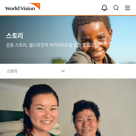
알
검
림
색
함
스토리
감동 스토리, 월드비전의 하이라이트를 담은 블로그
스토리
이
미
지
설
명