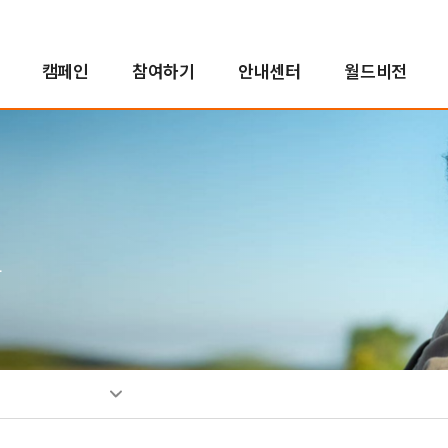
캠페인
참여하기
안내센터
월드비전
해외사업
인도적지원사업
캠페인 결과보고
후원자참여
정책 및 약관
투명경영
국내사업
국내사업
교회 파트너십
새소식
친선홍보대사
긴
아
사
소
인
자연재난구호사업
오렌지농장
투명경영실현
꿈지원사업
소
분쟁대응사업
비전로드
재무예산보고
위기아동지원사업
단시
열린모임
사업보고서
식생활취약아동지원사업
그
고액후원/유산기부
기업후원
비
취약아동특화사업
소개
소개
소
밥피어스아너클럽
함께하는 기업
소
유산기부
후원소식
찾
디아코니아처치
뉴스레터
신