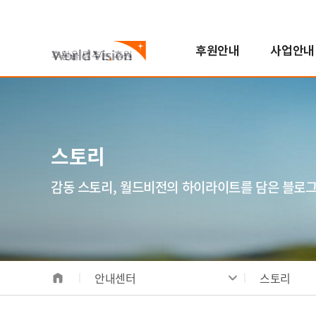
후원안내
사업안내
국내아동
기후변화대응사업
진행중인 캠페인
자원봉사참여
스토리
월드비전은
해외아동
해외사업
지난 캠페인
학교참여
FAQ
한국월드비전
번역봉사
소개
해외아동후원 안내
지역개발사업
연혁
스토리
일반봉사
비전/가치/사명
해외아동 선택하기
교육사업
조직도
모집공고
시작과 오늘
보건영양사업
인사말
감동 스토리, 월드비전의 하이라이트를 담은 블로
전체사업
기념일후원
성과 및 핵심사업
식수위생사업
베이크
합창단
사업장안내
해외사업장 안내
안내센터
스토리
국내사업장 안내