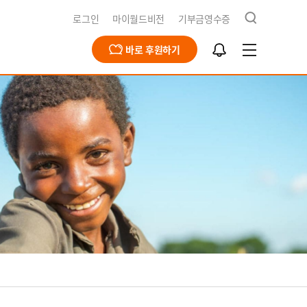
검
로그인
마이월드비전
기부금영수증
색
알
바로 후원하기
림
함
급구호
동옹호사업
회문제해결
식지
재채용
북한사업
북한사업
보고서
개
영양사업
간근로자 채용공고
식수사업
전스토어
개
식
기
청