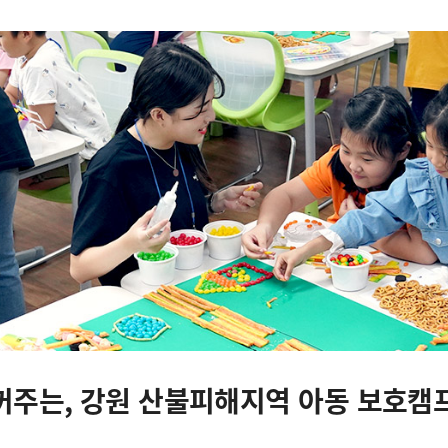
이
미
지
설
명
꺼주는, 강원 산불피해지역 아동 보호캠