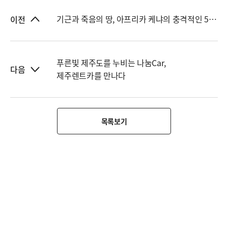
기근과 죽음의 땅, 아프리카 케냐의 충격적인 5가지 징후들
이전
푸른빛 제주도를 누비는 나눔Car,
다음
제주렌트카를 만나다
목록보기