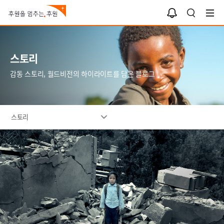
알
검
림
색
함
스토리
감동 스토리, 월드비전의 하이라이트를 담은 블로그
스토리
이
미
지
설
명