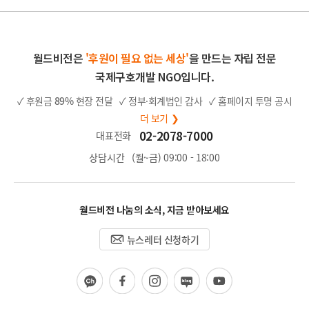
월드비전은
'후원이 필요 없는 세상'
을 만드는 자립 전문
국제구호개발 NGO입니다.
✓ 후원금
89%
현장 전달
✓ 정부·회계법인 감사
✓ 홈페이지 투명 공시
더 보기 ❯
02-2078-7000
대표전화
상담시간
(월~금) 09:00 - 18:00
월드비전 나눔의 소식, 지금 받아보세요
뉴스레터 신청하기
카
페
인
블
유
카
이
스
로
튜
오
스
타
그
브