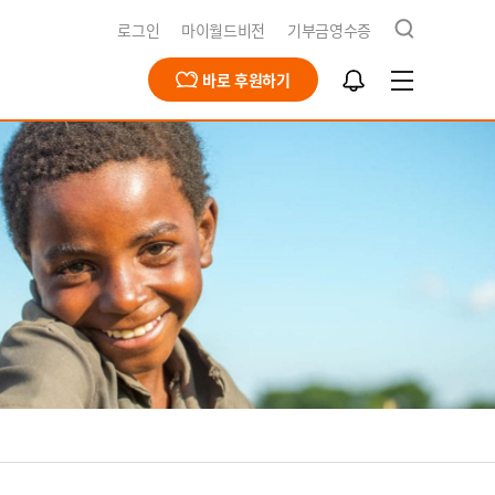
검
로그인
마이월드비전
기부금영수증
색
알
바로 후원하기
림
함
급구호
동옹호사업
회문제해결
식지
재채용
북한사업
북한사업
보고서
개
영양사업
간근로자 채용공고
식수사업
전스토어
개
식
기
청