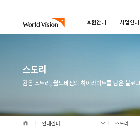
후원안내
사업안내
국내아동
기후변화대응사업
진행중인 캠페인
자원봉사참여
스토리
월드비전은
해외아동
해외사업
지난 캠페인
학교참여
FAQ
한국월드비전
번역봉사
소개
해외아동후원 안내
지역개발사업
연혁
스토리
일반봉사
비전/가치/사명
해외아동 선택하기
교육사업
조직도
모집공고
시작과 오늘
보건영양사업
인사말
감동 스토리, 월드비전의 하이라이트를 담은 블로
전체사업
기념일후원
성과 및 핵심사업
식수위생사업
베이크
합창단
사업장안내
해외사업장 안내
안내센터
스토리
국내사업장 안내