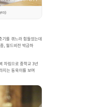
부터)
사춘기를 겪느라 힘들었는데
중, 월드비전 박금하
복 차림으로 중학교 3년
달라지는 동욱이를 보며