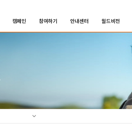
캠페인
참여하기
안내센터
월드비전
해외사업
인도적지원사업
캠페인 결과보고
후원자참여
정책 및 약관
투명경영
국내사업
국내사업
교회 파트너십
새소식
친선홍보대사
긴
아
사
소
인
자연재난구호사업
오렌지농장
투명경영실현
꿈지원사업
소
분쟁대응사업
비전로드
재무예산보고
위기아동지원사업
단시
열린모임
사업보고서
식생활취약아동지원사업
그
고액후원/유산기부
기업후원
비
취약아동특화사업
소개
소개
소
밥피어스아너클럽
함께하는 기업
소
유산기부
후원소식
찾
디아코니아처치
뉴스레터
신