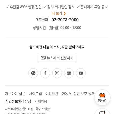
✓ 후원금
89%
현장 전달
✓ 정부·회계법인 감사
✓ 홈페이지 투명 공시
더 보기 ❯
02-2078-7000
대표전화
상담시간
(월~금) 09:00 - 18:00
월드비전 나눔의 소식, 지금 받아보세요
뉴스레터 신청하기
카
페
인
블
유
카
이
스
로
튜
오
스
타
그
브
채
북
그
널
램
자주하는 질문
사이트맵
이용약관
아동 및 성인 보호 정책
개인정보처리방침
인재채용
후원하기
사회복지법인 월드비전 회장 조명환