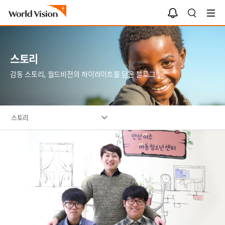
알
검
림
색
함
스토리
감동 스토리, 월드비전의 하이라이트를 담은 블로그
스토리
이
미
지
설
명