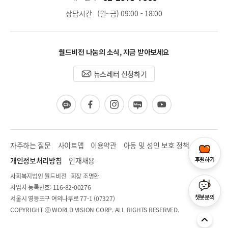
상담시간
(월~금) 09:00 - 18:00
월드비전 나눔의 소식, 지금 받아보세요
뉴스레터 신청하기
카
페
인
블
유
카
이
스
로
튜
오
스
타
그
브
채
북
그
널
램
자주하는 질문
사이트맵
이용약관
아동 및 성인 보호 정책
후원하기
개인정보처리방침
인재채용
사회복지법인 월드비전 회장 조명환
사업자 등록번호: 116-82-00276
챗봇문의
서울시 영등포구 여의나루로 77-1 (07327)
COPYRIGHT ⓒ WORLD VISION CORP. ALL RIGHTS RESERVED.
T