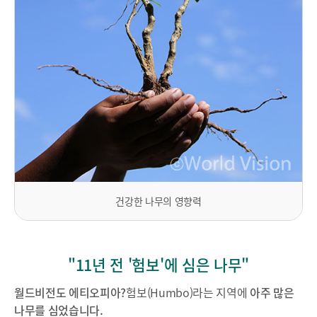
건강한 나무의 영향력
"11년 전 '험보'에 심은 나무"
월드비전도 에티오피아?
험보(Humbo)라는 지역에
아주 많은
나무를 심었습니다.