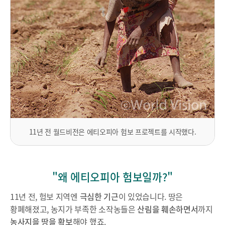
11년 전 월드비전은 에티오피아 험보 프로젝트를 시작했다.
"왜 에티오피아 험보일까?"
11년 전, 험보 지역엔
극심한 기근
이 있었습니다. 땅은
황폐해졌고, 농지가 부족한 소작농들은
산림을 훼손하면서
까지
농사지을 땅을 확보
해야 했죠.