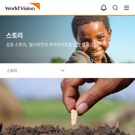
알
검
림
색
함
스토리
감동 스토리, 월드비전의 하이라이트를 담은 블로그
스토리
이
미
지
설
명