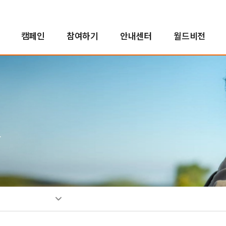
캠페인
참여하기
안내센터
월드비전
해외사업
인도적지원사업
캠페인 결과보고
후원자참여
정책 및 약관
투명경영
국내사업
국내사업
교회 파트너십
새소식
친선홍보대사
긴
아
사
소
인
자연재난구호사업
오렌지농장
투명경영실현
꿈지원사업
소
분쟁대응사업
비전로드
재무예산보고
위기아동지원사업
단시
열린모임
사업보고서
식생활취약아동지원사업
그
고액후원/유산기부
기업후원
비
취약아동특화사업
소개
소개
소
밥피어스아너클럽
함께하는 기업
소
유산기부
후원소식
찾
디아코니아처치
뉴스레터
신