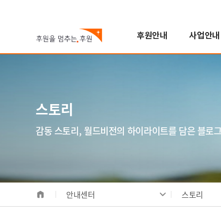
후원안내
사업안내
국내아동
기후변화대응사업
진행중인 캠페인
자원봉사참여
스토리
월드비전은
해외아동
해외사업
지난 캠페인
학교참여
FAQ
한국월드비전
번역봉사
소개
해외아동후원 안내
지역개발사업
연혁
스토리
일반봉사
비전/가치/사명
해외아동 선택하기
교육사업
조직도
모집공고
시작과 오늘
보건영양사업
인사말
감동 스토리, 월드비전의 하이라이트를 담은 블로
전체사업
기념일후원
성과 및 핵심사업
식수위생사업
베이크
합창단
사업장안내
해외사업장 안내
안내센터
스토리
국내사업장 안내