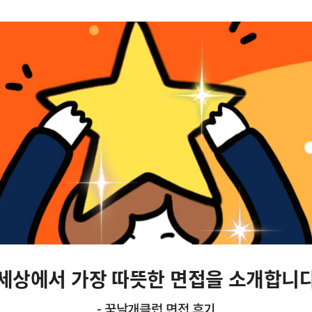
이
미
지
설
명
세상에서 가장 따뜻한 면접을 소개합니
- 꿈날개클럽 면접 후기