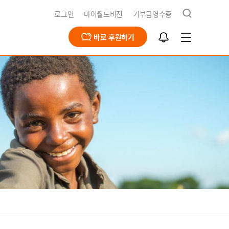
검
로그인
마이월드비전
기부금영수증
색
알
바로 후원하기
림
함
급구호
동옹호사업
회문제해결
식지
재채용
북한사업
북한사업
보고서
개
영양사업
간근로자 채용공고
식수사업
전스토어
개
식
기
청