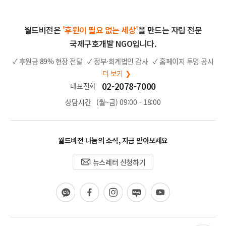
월드비전은
'후원이 필요 없는 세상'
을 만드는 자립 전문
국제구호개발 NGO입니다.
✓ 후원금
89%
현장 전달
✓ 정부·회계법인 감사
✓ 홈페이지 투명 공시
더 보기 ❯
02-2078-7000
대표전화
상담시간
(월~금) 09:00 - 18:00
월드비전 나눔의 소식, 지금 받아보세요
뉴스레터 신청하기
카
페
인
블
유
카
이
스
로
튜
오
스
타
그
브
채
북
그