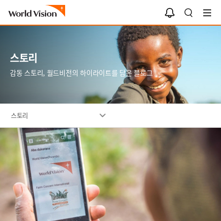
알
검
림
색
함
스토리
감동 스토리, 월드비전의 하이라이트를 담은 블로그
스토리
이
미
지
설
명