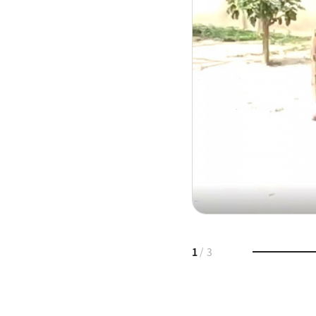
1
/
3