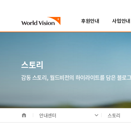
후원안내
사업안내
국내아동
기후변화대응사업
진행중인 캠페인
자원봉사참여
스토리
월드비전은
해외아동
해외사업
지난 캠페인
학교참여
FAQ
한국월드비전
번역봉사
소개
해외아동후원 안내
지역개발사업
연혁
스토리
일반봉사
비전/가치/사명
해외아동 선택하기
교육사업
조직도
모집공고
시작과 오늘
보건영양사업
인사말
감동 스토리, 월드비전의 하이라이트를 담은 블로
전체사업
기념일후원
성과 및 핵심사업
식수위생사업
베이크
합창단
사업장안내
해외사업장 안내
안내센터
스토리
국내사업장 안내