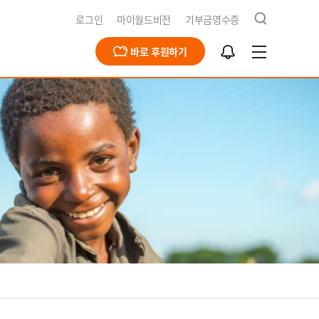
검
로그인
마이월드비전
기부금영수증
색
알
바로 후원하기
림
함
급구호
동옹호사업
회문제해결
식지
재채용
북한사업
북한사업
보고서
개
영양사업
간근로자 채용공고
식수사업
전스토어
개
식
기
청