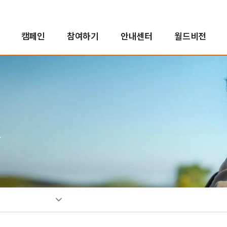
캠페인
참여하기
안내센터
월드비전
해외사업
인도적지원사업
캠페인 결과보고
후원자참여
정책 및 약관
투명경영
국내사업
국내사업
교회 파트너십
새소식
친선홍보대사
긴
아
사
소
인
자연재난구호사업
오렌지농장
투명경영실현
꿈지원사업
소
분쟁대응사업
비전로드
재무예산보고
위기아동지원사업
단시
열린모임
사업보고서
식생활취약아동지원사업
그
고액후원/유산기부
기업후원
비
취약아동특화사업
소개
소개
소
밥피어스아너클럽
함께하는 기업
소
유산기부
후원소식
찾
디아코니아처치
뉴스레터
신