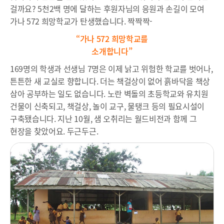
걸까요? 5천2백 명에 달하는 후원자님의 응원과 손길이 모여
가나 572 희망학교가 탄생했습니다. 짝짝짝-
“가나
572
희망학교를
소개합니다”
169명의 학생과 선생님 7명은 이제 낡고 위험한 학교를 벗어나,
튼튼한 새 교실로 향합니다. 더는 책걸상이 없어 흙바닥을 책상
삼아 공부하는 일도 없습니다. 노란 벽돌의 초등학교와 유치원
건물이 신축되고, 책걸상, 놀이 교구, 물탱크 등의 필요시설이
구축됐습니다. 지난 10월, 샘 오취리는 월드비전과 함께 그
현장을 찾았어요. 두근두근.