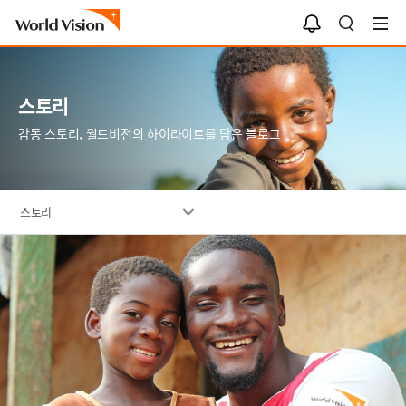
알
검
림
색
함
스토리
감동 스토리, 월드비전의 하이라이트를 담은 블로그
스토리
이
미
지
설
명