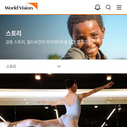
알
검
림
색
함
스토리
감동 스토리, 월드비전의 하이라이트를 담은 블로그
스토리
이
미
지
설
명