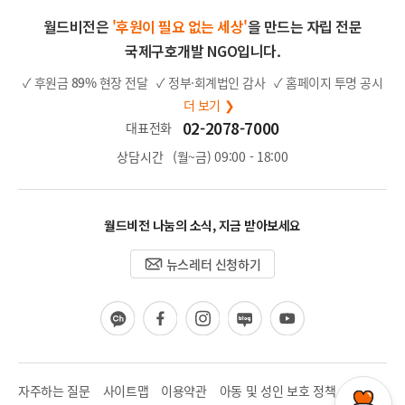
월드비전은
'후원이 필요 없는 세상'
을 만드는 자립 전문
국제구호개발 NGO입니다.
✓ 후원금
89%
현장 전달
✓ 정부·회계법인 감사
✓ 홈페이지 투명 공시
더 보기 ❯
02-2078-7000
대표전화
상담시간
(월~금) 09:00 - 18:00
월드비전 나눔의 소식, 지금 받아보세요
뉴스레터 신청하기
카
페
인
블
유
카
이
스
로
튜
오
스
타
그
브
채
북
그
널
램
자주하는 질문
사이트맵
이용약관
아동 및 성인 보호 정책