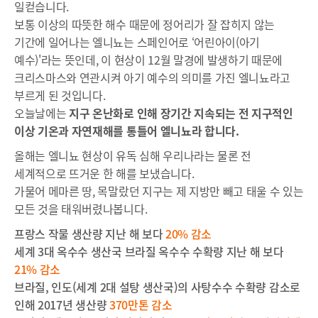
일컫습니다.
보통 이상의 따뜻한 해수 때문에 정어리가 잘 잡히지 않는
기간에 일어나는 엘니뇨는 스페인어로 ‘어린아이(아기
예수)'라는 뜻인데, 이 현상이 12월 말경에 발생하기 때문에
크리스마스와 연관시켜 아기 예수의 의미를 가진 엘니뇨라고
부르게 된 것입니다.
오늘날에는
지구 온난화로 인해 장기간 지속되는 전 지구적인
이상 기온과 자연재해를 통틀어 엘니뇨라 합니다.
올해는 엘니뇨 현상이 유독 심해 우리나라는 물론 전
세계적으로 뜨거운 한 해를 보냈습니다.
가물어 메마른 땅, 목말랐던 지구는 제 지방만 빼고 태울 수 있는
모든 것을 태워버렸나봅니다.
프랑스 작물 생산량 지난 해 보다
20%
감소
세계
3
대 옥수수 생산국 브라질 옥수수 수확량 지난 해 보다
21%
감소
브라질
,
인도
(
세계
2
대 설탕 생산국
)
의 사탕수수 수확량 감소로
인해
2017
년 생산량
370
만톤 감소