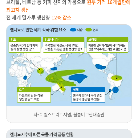
브라질
,
베트남 등 커피 산지의 가뭄으로
원두 가격
16
개월만에
최고치 갱신
전 세계 밀가루 생산량
12%
감소
자료: 월스트리트저널, 블룸버그현대증권