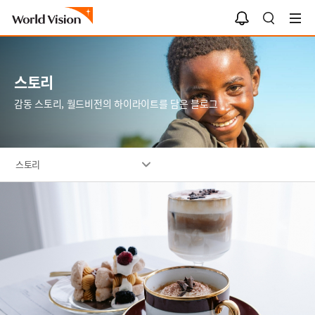
알
검
림
색
함
스토리
감동 스토리, 월드비전의 하이라이트를 담은 블로그
스토리