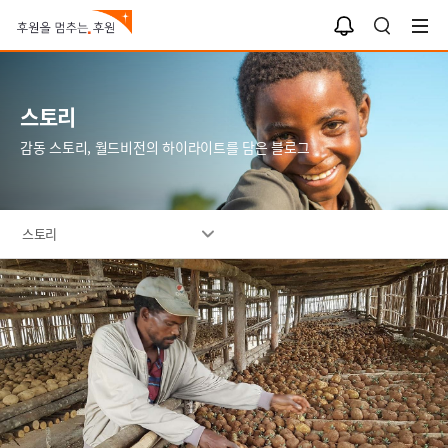
알
검
림
색
함
스토리
감동 스토리, 월드비전의 하이라이트를 담은 블로그
스토리
이
미
지
설
명