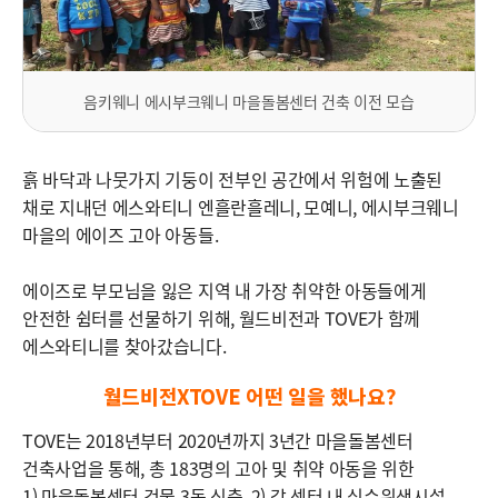
음키웨니 에시부크웨니 마을돌봄센터 건축 이전 모습
흙 바닥과 나뭇가지 기둥이 전부인 공간에서 위험에 노출된
채로 지내던 에스와티니 엔흘란흘레니, 모예니, 에시부크웨니
마을의 에이즈 고아 아동들.
에이즈로 부모님을 잃은 지역 내 가장 취약한 아동들에게
안전한 쉼터를 선물하기 위해, 월드비전과 TOVE가 함께
에스와티니를 찾아갔습니다.
월드비전XTOVE 어떤 일을 했나요?
TOVE는 2018년부터 2020년까지 3년간 마을돌봄센터
건축사업을 통해, 총 183명의 고아 및 취약 아동을 위한
1) 마을돌봄센터 건물 3동 신축, 2) 각 센터 내 식수위생시설