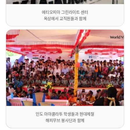
에티오피아 그린라이트 센터
옥상에서 교직원들과 함께
인도 아야콜라투 학생들과 현대제철
해피무브 봉사단과 함께