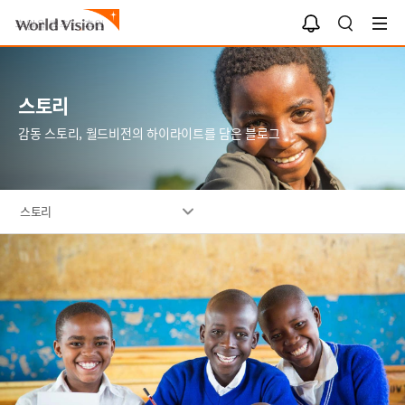
알
검
림
색
함
스토리
감동 스토리, 월드비전의 하이라이트를 담은 블로그
스토리
이
미
지
설
명