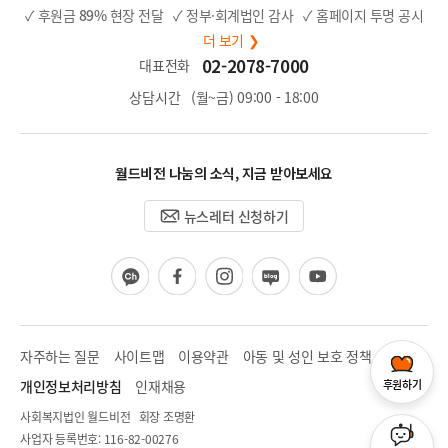
✓ 후원금
89%
현장 전달
✓ 정부·회계법인 감사
✓ 홈페이지 투명 공시
더 보기 ❯
02-2078-7000
대표전화
상담시간
(월~금) 09:00 - 18:00
월드비전 나눔의 소식, 지금 받아보세요
뉴스레터 신청하기
카
페
인
블
유
카
이
스
로
튜
오
스
타
그
브
채
북
그
널
램
자주하는 질문
사이트맵
이용약관
아동 및 성인 보호 정책
개인정보처리방침
인재채용
후원하기
사회복지법인 월드비전 회장 조명환
사업자 등록번호: 116-82-00276