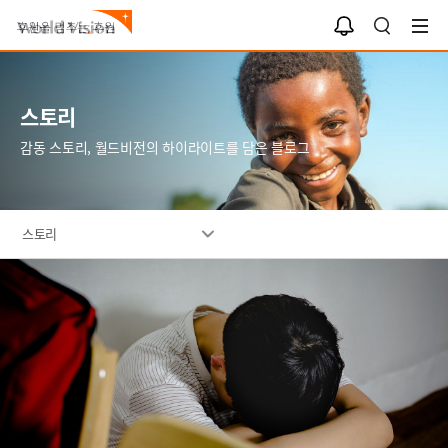
알
검
림
색
함
스토리
감동 스토리, 월드비전의 하이라이트를 담은 블로그
스토리
이
미
지
설
명