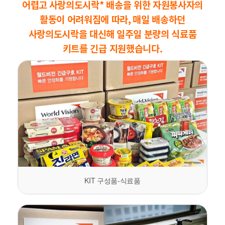
어렵고
사랑의도시락* 배송을 위한
자원봉사자의
활동이 어려워짐에 따라,
매일 배송하던
사랑의도시락을 대신해
일주일 분량의 식료품
키트를
긴급 지원했습니다.
KIT 구성품-식료품