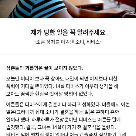
제가 당한 일을 꼭 알려주세요
-조혼 상처를 이겨낸 소녀, 티비스-
삼촌들의 괴롭힘은 끝이 보이지 않았다.
오늘만 버티어 보자 꾹 참아도 내일이 되면 어제보다 더한
폭력이 기다릴 뿐이었다. 14살 타비스가 아무리 생각을 해
보아도 끔찍한 현실을 벗어날 방법이 없었다.
어른들은 티비스에게 결혼이나 하라고 성화였다. 마을에서 이런
일은(그러니까 십대 소녀가 결혼을 하는 일)은 흔하디 흔한
일이라 했다. 하루하루가 절망뿐이던 티비스는 어른들 말에
솔깃했다. 결국, 그녀는 14살이 가기 전 결혼식을 올렸다.
티비스 앞에 펼쳐질 생이 얼마나 어둡고 슬플지 짐작하기 그리