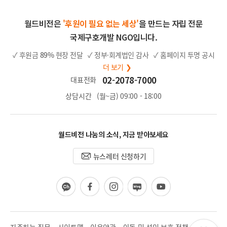
월드비전은
'후원이 필요 없는 세상'
을 만드는 자립 전문
국제구호개발 NGO입니다.
✓ 후원금
89%
현장 전달
✓ 정부·회계법인 감사
✓ 홈페이지 투명 공시
더 보기 ❯
02-2078-7000
대표전화
상담시간
(월~금) 09:00 - 18:00
월드비전 나눔의 소식, 지금 받아보세요
뉴스레터 신청하기
카
페
인
블
유
카
이
스
로
튜
오
스
타
그
브
채
북
그
널
램