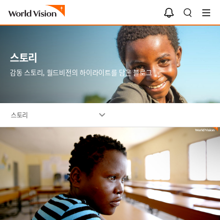
알
검
림
색
함
스토리
감동 스토리, 월드비전의 하이라이트를 담은 블로그
스토리
이
미
지
설
명