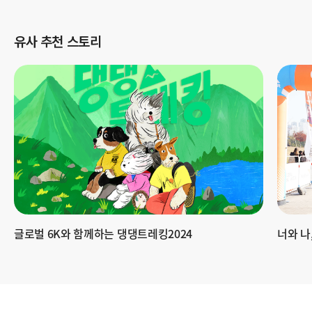
유사 추천 스토리
글로벌 6K와 함께하는 댕댕트레킹2024
너와 나