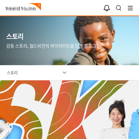
알
검
림
색
함
스토리
감동 스토리, 월드비전의 하이라이트를 담은 블로그
스토리
깨
끗
한
물
을
선
물
하
는