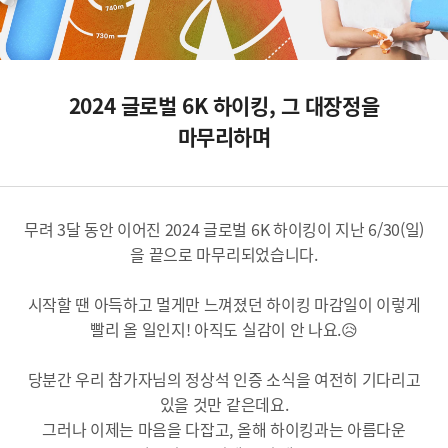
6
K
기
부
2024 글로벌 6K 하이킹, 그 대장정을
하
이
마무리하며
킹
무려 3달 동안 이어진 2024 글로벌 6K 하이킹이 지난 6/30(일)
을 끝으로 마무리되었습니다.
시작할 땐 아득하고 멀게만 느껴졌던 하이킹 마감일이 이렇게
빨리 올 일인지! 아직도 실감이 안 나요.😥
당분간 우리 참가자님의 정상석 인증 소식을 여전히 기다리고
있을 것만 같은데요.
그러나 이제는 마음을 다잡고, 올해 하이킹과는 아름다운