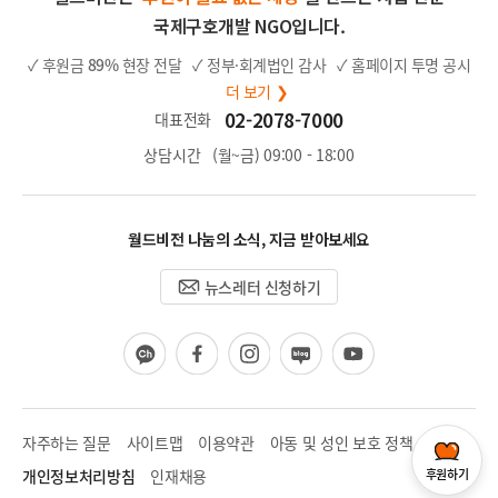
국제구호개발 NGO입니다.
✓ 후원금
89%
현장 전달
✓ 정부·회계법인 감사
✓ 홈페이지 투명 공시
더 보기 ❯
02-2078-7000
대표전화
상담시간
(월~금) 09:00 - 18:00
월드비전 나눔의 소식, 지금 받아보세요
뉴스레터 신청하기
카
페
인
블
유
카
이
스
로
튜
오
스
타
그
브
채
북
그
널
램
자주하는 질문
사이트맵
이용약관
아동 및 성인 보호 정책
후원하기
개인정보처리방침
인재채용