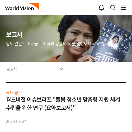
알
검
림
색
함
보고서
심도 깊은 보고서들로 지식과 공감의 폭을 넓혀보세요
보고서
국내·옹호
월드비전 이슈브리프 "돌봄 청소년 맞춤형 지원 체계
수립을 위한 연구 (요약보고서)"
2025-01-24