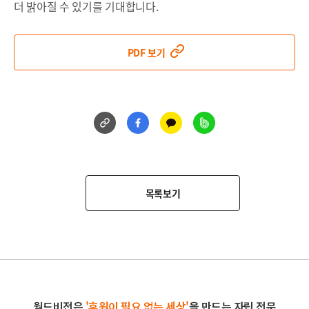
더 밝아질 수 있기를 기대합니다.
PDF 보기
링
페
카
네
크
이
카
이
공
스
오
버
유
북
톡
밴
공
공
드
유
목록보기
유
공
유
월드비전은
'후원이 필요 없는 세상'
을 만드는 자립 전문