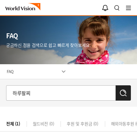
알
검
림
색
함
FAQ
궁금하신 점을 검색으로 쉽고 빠르게 찾아보세요.
FAQ
검
색
전체
(1)
월드비전
(0)
후원 및 후원금
(0)
해외아동후원
(