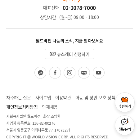
02-2078-7000
대표전화
상담시간
(월~금) 09:00 - 18:00
월드비전 나눔의 소식, 지금 받아보세요
뉴스레터 신청하기
카
페
인
블
유
카
이
스
로
튜
오
스
타
그
브
채
북
그
널
램
자주하는 질문
사이트맵
이용약관
아동 및 성인 보호 정책
후원하기
개인정보처리방침
인재채용
사회복지법인 월드비전 회장 조명환
사업자 등록번호: 116-82-00276
챗봇문의
서울시 영등포구 여의나루로 77-1 (07327)
COPYRIGHT ⓒ WORLD VISION CORP. ALL RIGHTS RESERVED.