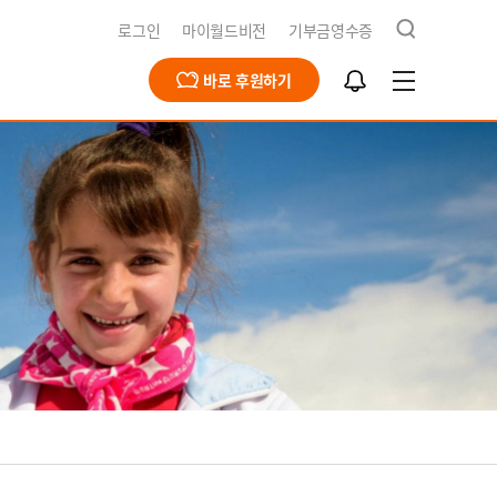
검
로그인
마이월드비전
기부금영수증
색
알
바로 후원하기
림
함
급구호
동옹호사업
회문제해결
식지
재채용
북한사업
북한사업
보고서
개
영양사업
간근로자 채용공고
식수사업
전스토어
개
식
기
청