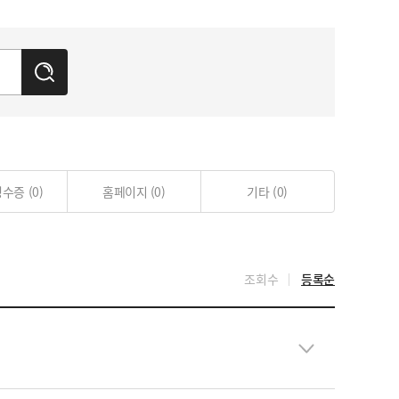
검
색
영수증
(0)
홈페이지
(0)
기타
(0)
조회수
등록순