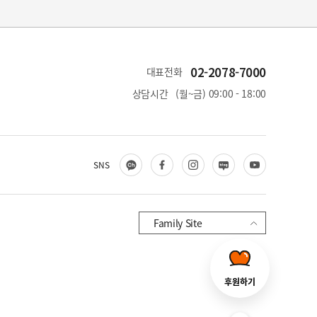
02-2078-7000
대표전화
상담시간
(월~금) 09:00 - 18:00
카
페
인
블
유
SNS
카
이
스
로
튜
오
스
타
그
브
채
북
그
Family Site
널
램
후원하기