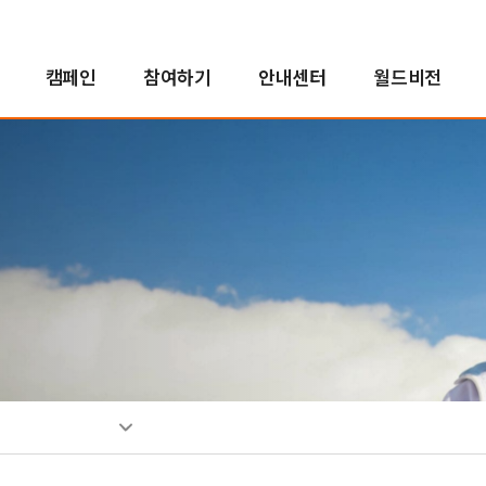
캠페인
참여하기
안내센터
월드비전
해외사업
인도적지원사업
캠페인 결과보고
후원자참여
정책 및 약관
투명경영
국내사업
국내사업
교회 파트너십
새소식
친선홍보대사
긴
아
사
소
인
자연재난구호사업
오렌지농장
투명경영실현
꿈지원사업
소
분쟁대응사업
비전로드
재무예산보고
위기아동지원사업
단시
열린모임
사업보고서
식생활취약아동지원사업
고액후원/유산기부
기업후원
비
취약아동특화사업
소개
소개
소
밥피어스아너클럽
함께하는 기업
소
유산기부
후원소식
찾
디아코니아처치
뉴스레터
신