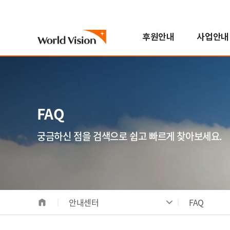
후원안내
사업안내
국내아동
기후변화대응사업
진행중인 캠페인
자원봉사참여
스토리
월드비전은
해외아동
해외사업
지난 캠페인
학교참여
FAQ
한국월드비전
번역봉사
소개
해외아동후원 안내
지역개발사업
연혁
FAQ
일반봉사
비전/가치/사명
해외아동 선택하기
교육사업
조직도
모집공고
시작과 오늘
보건영양사업
인사말
궁금하신 점을 검색으로 쉽고 빠르게 찾아보세요.
전체사업
기념일후원
성과 및 핵심사업
식수위생사업
베이크
합창단
사업장안내
해외사업장 안내
안내센터
FAQ
국내사업장 안내