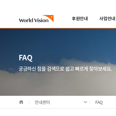
후원안내
사업안내
국내아동
기후변화대응사업
진행중인 캠페인
자원봉사참여
스토리
월드비전은
해외아동
해외사업
지난 캠페인
학교참여
FAQ
한국월드비전
번역봉사
소개
해외아동후원 안내
지역개발사업
연혁
FAQ
일반봉사
비전/가치/사명
해외아동 선택하기
교육사업
조직도
모집공고
시작과 오늘
보건영양사업
인사말
궁금하신 점을 검색으로 쉽고 빠르게 찾아보세요.
전체사업
기념일후원
성과 및 핵심사업
식수위생사업
베이크
합창단
사업장안내
해외사업장 안내
안내센터
FAQ
국내사업장 안내