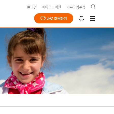
검
로그인
마이월드비전
기부금영수증
색
알
바로 후원하기
림
함
급구호
동옹호사업
회문제해결
식지
재채용
북한사업
북한사업
보고서
개
영양사업
간근로자 채용공고
식수사업
전스토어
개
식
기
청