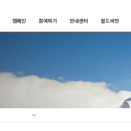
캠페인
참여하기
안내센터
월드비전
해외사업
인도적지원사업
캠페인 결과보고
후원자참여
정책 및 약관
투명경영
국내사업
국내사업
교회 파트너십
새소식
친선홍보대사
긴
아
사
소
인
자연재난구호사업
오렌지농장
투명경영실현
꿈지원사업
소
분쟁대응사업
비전로드
재무예산보고
위기아동지원사업
단시
열린모임
사업보고서
식생활취약아동지원사업
고액후원/유산기부
기업후원
비
취약아동특화사업
소개
소개
소
밥피어스아너클럽
함께하는 기업
소
유산기부
후원소식
찾
디아코니아처치
뉴스레터
신