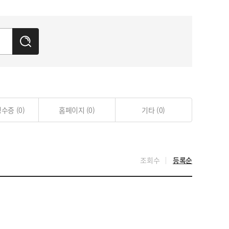
검
색
영수증
(0)
홈페이지
(0)
기타
(0)
조회수
등록순